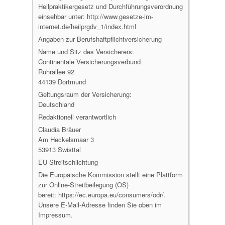
Heilpraktikergesetz und Durchführungsverordnung
einsehbar unter: http://www.gesetze-im-
internet.de/heilprgdv_1/index.html
Angaben zur Berufs­haftpflicht­versicherung
Name und Sitz des Versicherers:
Continentale Versicherungsverbund
Ruhrallee 92
44139 Dortmund
Geltungsraum der Versicherung:
Deutschland
Redaktionell verantwortlich
Claudia Bräuer
Am Heckelsmaar 3
53913 Swisttal
EU-Streitschlichtung
Die Europäische Kommission stellt eine Plattform
zur Online-Streitbeilegung (OS)
bereit: https://ec.europa.eu/consumers/odr/.
Unsere E-Mail-Adresse finden Sie oben im
Impressum.