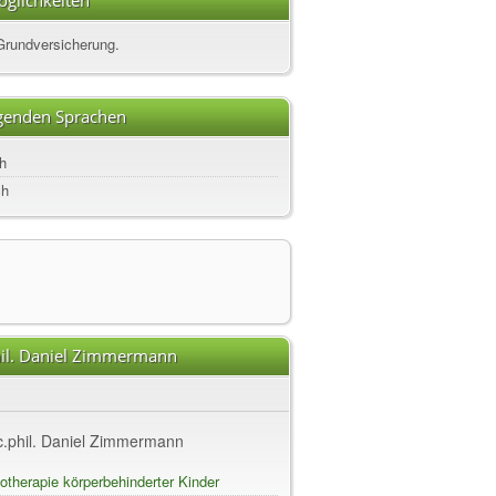
glichkeiten
Grundversicherung.
lgenden Sprachen
h
ch
hil. Daniel Zimmermann
lic.phil. Daniel Zimmermann
therapie körperbehinderter Kinder