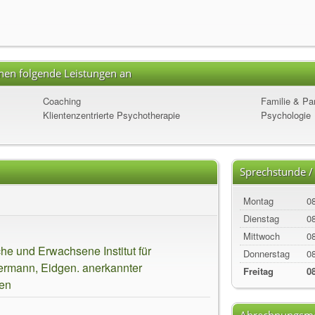
hnen folgende Leistungen an
Coaching
Familie & Pa
Klientenzentrierte Psychotherapie
Psychologie
Sprechstunde /
Montag
08
Dienstag
08
Mittwoch
08
he und Erwachsene Institut für
Donnerstag
08
mermann, Eidgen. anerkannter
Freitag
08
den