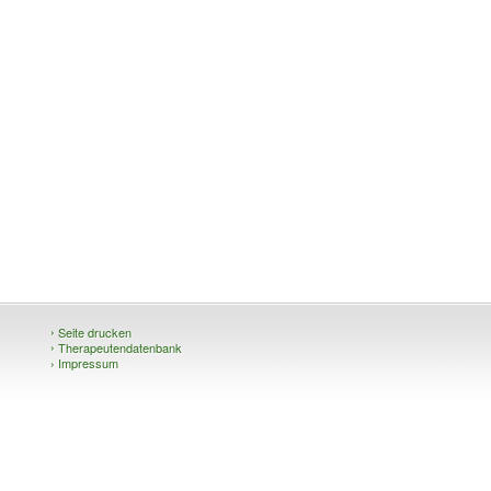
›
Seite drucken
›
Therapeutendatenbank
›
Impressum