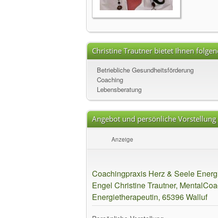
Christine Trautner bietet Ihnen folge
Betriebliche Gesundheitsförderung
Coaching
Lebensberatung
Angebot und persönliche Vorstellung
Anzeige
Coachingpraxis Herz & Seele Energi
Engel Christine Trautner, MentalCo
Energietherapeutin, 65396 Walluf