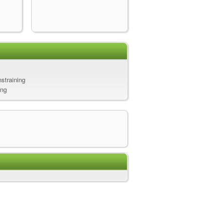
straining
ung