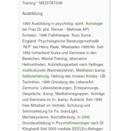
Training * MEDITATION
Ausbildung
1993 Ausbildung in psycholog.-spirit.
Astrologie
bei Frau Dr. phil. Renner - Methode API,
Schweiz. 1996 Farbtherapie ´Auro Soma´,
England. Psychologische Beratungsmethodik
´
NLP
´ bei Heinz Raab, Wiesbaden 1995/96. Seit
1992 fortlaufend Kurse und Seminare in den
Bereichen: Mental-Training, alternative
Heilmethoden, Aufstellungsarbeit nach Hellinger,
multikulturelle Weisheitslehren,
Meditation
&amp;
Selbsterfahrung
, Heilung des Inneren Kindes, UB-
Techniken. 1996 Gründung des LebensArt-
Zentrums: Lebensberatungen, Entspannungs-,
Gesprächs- &amp; Meditationsgruppen. Vorträge
und Seminare im In- &amp; Ausland. Seit 1999
freie Mitarbeit im Vertrieb, Schulung und
Seminarleitung für Fa. brainLight,
Mentalsysteme, Aschaffenburg. In 2002
Grundausbildung in
PsychoKinesiologie
nach Dr.
Klinghardt Seit 2003 mediale SEELEn-Abfragen