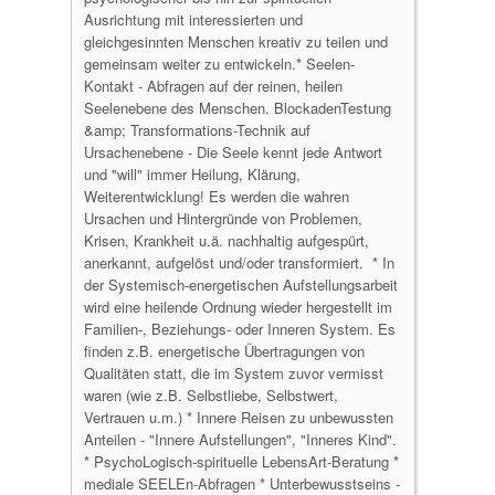
Ausrichtung mit interessierten und
gleichgesinnten Menschen kreativ zu teilen und
gemeinsam weiter zu entwickeln.* Seelen-
Kontakt - Abfragen auf der reinen, heilen
Seelenebene des Menschen. BlockadenTestung
&amp; Transformations-Technik auf
Ursachenebene - Die Seele kennt jede Antwort
und "will" immer Heilung, Klärung,
Weiterentwicklung! Es werden die wahren
Ursachen und Hintergründe von Problemen,
Krisen, Krankheit u.ä. nachhaltig aufgespürt,
anerkannt, aufgelöst und/oder transformiert. * In
der Systemisch-energetischen Aufstellungsarbeit
wird eine heilende Ordnung wieder hergestellt im
Familien-, Beziehungs- oder Inneren System. Es
finden z.B. energetische Übertragungen von
Qualitäten statt, die im System zuvor vermisst
waren (wie z.B. Selbstliebe, Selbstwert,
Vertrauen u.m.) * Innere Reisen zu unbewussten
Anteilen - "Innere Aufstellungen", "Inneres Kind".
* PsychoLogisch-spirituelle LebensArt-Beratung *
mediale SEELEn-Abfragen * Unterbewusstseins -