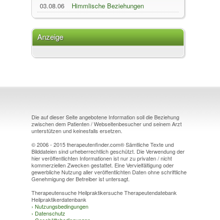
Transformations-Techn...
03.08.06
Himmlische Beziehungen
Anzeige
Die auf dieser Seite angebotene Information soll die Beziehung
zwischen dem Patienten / Webseitenbesucher und seinem Arzt
unterstützen und keinesfalls ersetzen.
© 2006 - 2015 therapeutenfinder.com® Sämtliche Texte und
Bilddateien sind urheberrechtlich geschützt. Die Verwendung der
hier veröffentlichten Informationen ist nur zu privaten / nicht
kommerziellen Zwecken gestattet. Eine Vervielfältigung oder
gewerbliche Nutzung aller veröffentlichten Daten ohne schriftliche
Genehmigung der Betreiber ist untersagt.
Therapeutensuche Heilpraktikersuche Therapeutendatebank
Heilpraktikerdatenbank
›
Nutzungsbedingungen
›
Datenschutz