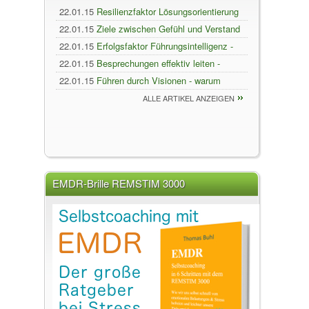
22.01.15
Resilienzfaktor Lösungsorientierung
22.01.15
Ziele zwischen Gefühl und Verstand
- wie wir mit passenden Zielen erreichen, was
22.01.15
Erfolgsfaktor Führungsintelligenz -
wir wirklich wollen
warum Führungskräfte emotionale Intelligenz
22.01.15
Besprechungen effektiv leiten -
brauchen
produktiv Lösungen entwickeln statt
22.01.15
Führen durch Visionen - warum
chaotisches Blabla
Spitzenführungskräfte mit Bildern führen
ALLE ARTIKEL ANZEIGEN
EMDR-Brille REMSTIM 3000