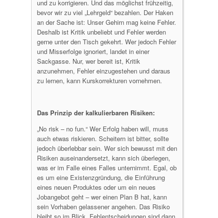
und zu korrigieren. Und das möglichst frühzeitig,
bevor wir zu viel „Lehrgeld“ bezahlen. Der Haken
an der Sache ist: Unser Gehirn mag keine Fehler.
Deshalb ist Kritik unbeliebt und Fehler werden
gerne unter den Tisch gekehrt. Wer jedoch Fehler
und Misserfolge ignoriert, landet in einer
Sackgasse. Nur, wer bereit ist, Kritik
anzunehmen, Fehler einzugestehen und daraus
zu lernen, kann Kurskorrekturen vornehmen.
Das Prinzip der kalkulierbaren Risiken:
„No risk – no fun.“ Wer Erfolg haben will, muss
auch etwas riskieren. Scheitern ist bitter, sollte
jedoch überlebbar sein. Wer sich bewusst mit den
Risiken auseinandersetzt, kann sich überlegen,
was er im Falle eines Falles unternimmt. Egal, ob
es um eine Existenzgründung, die Einführung
eines neuen Produktes oder um ein neues
Jobangebot geht – wer einen Plan B hat, kann
sein Vorhaben gelassener angehen. Das Risiko
bleibt so im Blick. Fehlentscheidungen sind dann