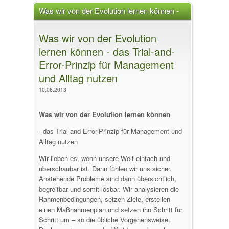
Was wir von der Evolution lernen können -
das Trial-and-Error-Prinzip für Management
Was wir von der Evolution
und Alltag nutzen
lernen können - das Trial-and-
Error-Prinzip für Management
und Alltag nutzen
10.06.2013
Was wir von der Evolution lernen können
- das Trial-and-Error-Prinzip für Management und
Alltag nutzen
Wir lieben es, wenn unsere Welt einfach und
überschaubar ist. Dann fühlen wir uns sicher.
Anstehende Probleme sind dann übersichtlich,
begreifbar und somit lösbar. Wir analysieren die
Rahmenbedingungen, setzen Ziele, erstellen
einen Maßnahmenplan und setzen ihn Schritt für
Schritt um – so die übliche Vorgehensweise.