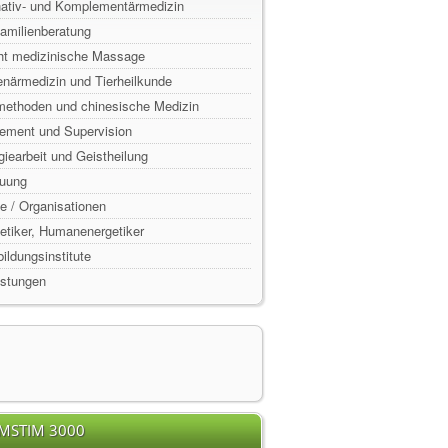
rnativ- und Komplementärmedizin
Familienberatung
ht medizinische Massage
enärmedizin und Tierheilkunde
lmethoden und chinesische Medizin
ement und Supervision
rgiearbeit und Geistheilung
euung
e / Organisationen
rgetiker, Humanenergetiker
ildungsinstitute
istungen
EMSTIM 3000