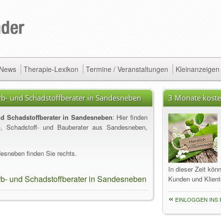
/ News
Therapie-Lexikon
Termine / Veranstaltungen
Kleinanzeigen
rb- und Schadstoffberater in Sandesneben
3 Monate koste
nd Schadstoffberater in Sandesneben
: Hier finden
b-, Schadstoff- und Bauberater aus Sandesneben,
esneben finden Sie rechts.
In dieser Zeit kön
rb- und Schadstoffberater in Sandesneben
Kunden und Klient
EINLOGGEN INS 