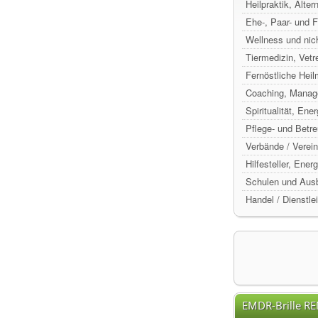
Heilpraktik, Alte
Ehe-, Paar- und 
Wellness und nic
Tiermedizin, Vetr
Fernöstliche Hei
Coaching, Manag
Spiritualität, Ene
Pflege- und Betr
Verbände / Verein
Hilfesteller, Ene
Schulen und Ausb
Handel / Dienstle
EMDR-Brille R