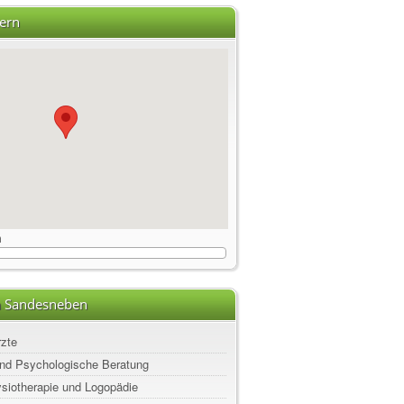
ern
m
n Sandesneben
rzte
nd Psychologische Beratung
ysiotherapie und Logopädie