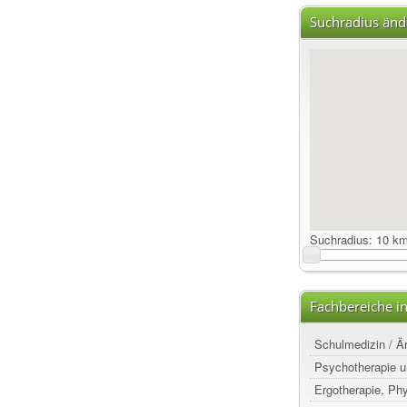
Suchradius änd
Suchradius:
10 k
Fachbereiche i
Schulmedizin / Ä
Psychotherapie u
Ergotherapie, Ph