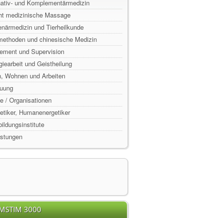
rnativ- und Komplementärmedizin
ht medizinische Massage
enärmedizin und Tierheilkunde
lmethoden und chinesische Medizin
ement und Supervision
rgiearbeit und Geistheilung
n, Wohnen und Arbeiten
euung
e / Organisationen
rgetiker, Humanenergetiker
ildungsinstitute
istungen
EMSTIM 3000