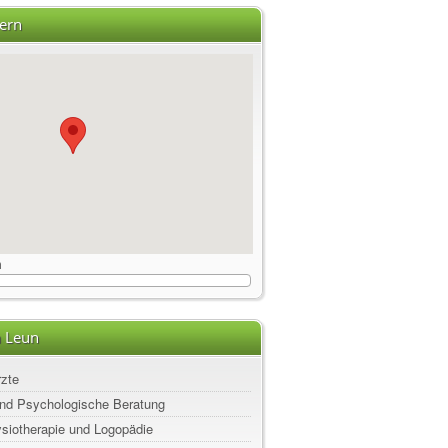
ern
m
n Leun
rzte
nd Psychologische Beratung
ysiotherapie und Logopädie