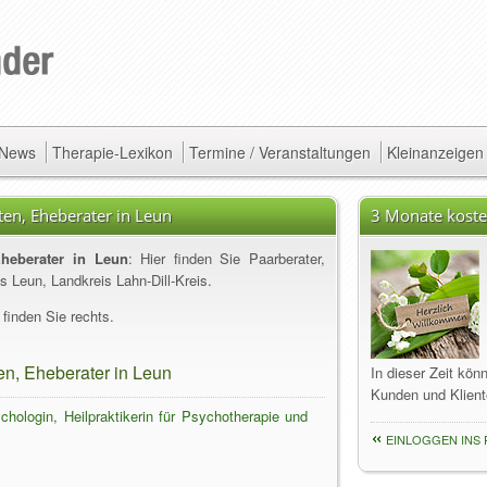
/ News
Therapie-Lexikon
Termine / Veranstaltungen
Kleinanzeigen
en, Eheberater in Leun
3 Monate koste
Eheberater in Leun
: Hier finden Sie Paarberater,
 Leun, Landkreis Lahn-Dill-Kreis.
finden Sie rechts.
en, Eheberater in Leun
In dieser Zeit kön
Kunden und Klient
hologin, Heilpraktikerin für Psychotherapie und
EINLOGGEN INS 