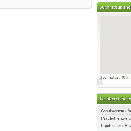
Suchradius änd
Suchradius:
10 k
Fachbereiche i
Schulmedizin / Ä
Psychotherapie u
Ergotherapie, Ph