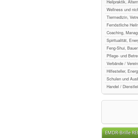
Heilpraktik, Alte
Wellness und nic
Tiermedizin, Vetr
Fernöstliche Hei
Coaching, Manag
Spiritualität, Ene
Feng-Shui, Baue
Pflege- und Betr
Verbände / Verein
Hilfesteller, Ene
Schulen und Ausb
Handel / Dienstle
EMDR-Brille R