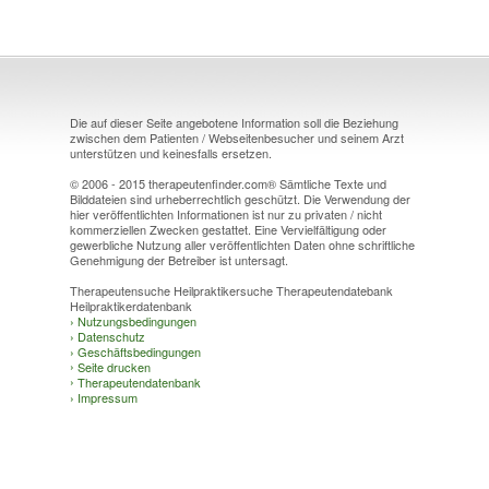
Die auf dieser Seite angebotene Information soll die Beziehung
zwischen dem Patienten / Webseitenbesucher und seinem Arzt
unterstützen und keinesfalls ersetzen.
© 2006 - 2015 therapeutenfinder.com® Sämtliche Texte und
Bilddateien sind urheberrechtlich geschützt. Die Verwendung der
hier veröffentlichten Informationen ist nur zu privaten / nicht
kommerziellen Zwecken gestattet. Eine Vervielfältigung oder
gewerbliche Nutzung aller veröffentlichten Daten ohne schriftliche
Genehmigung der Betreiber ist untersagt.
Therapeutensuche Heilpraktikersuche Therapeutendatebank
Heilpraktikerdatenbank
›
Nutzungsbedingungen
›
Datenschutz
›
Geschäftsbedingungen
›
Seite drucken
›
Therapeutendatenbank
›
Impressum