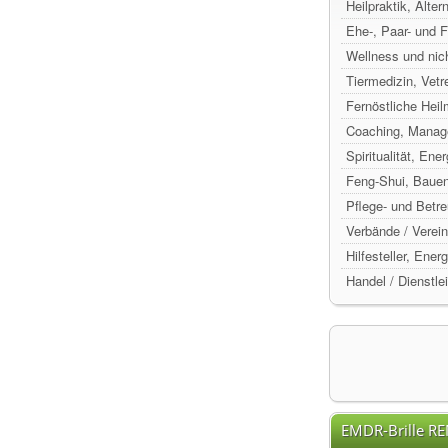
Heilpraktik, Alte
Ehe-, Paar- und 
Wellness und nic
Tiermedizin, Vetr
Fernöstliche Hei
Coaching, Manag
Spiritualität, Ene
Feng-Shui, Baue
Pflege- und Betr
Verbände / Verein
Hilfesteller, Ene
Handel / Dienstle
EMDR-Brille R