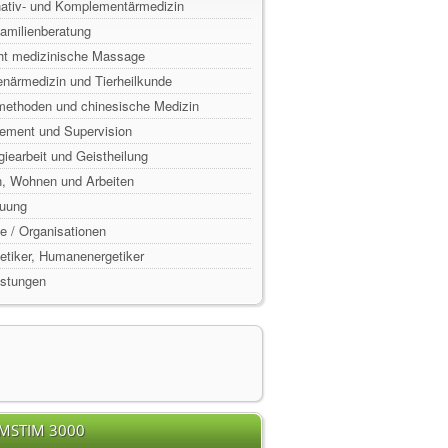
rnativ- und Komplementärmedizin
Familienberatung
ht medizinische Massage
enärmedizin und Tierheilkunde
lmethoden und chinesische Medizin
ement und Supervision
rgiearbeit und Geistheilung
n, Wohnen und Arbeiten
euung
e / Organisationen
rgetiker, Humanenergetiker
istungen
EMSTIM 3000