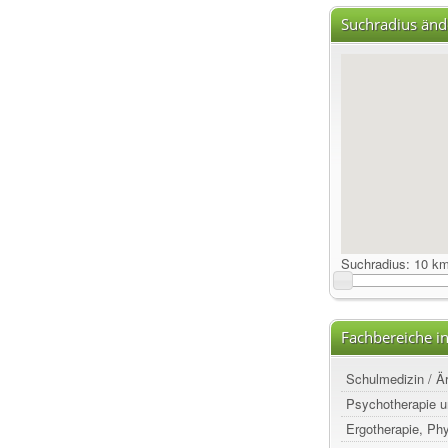
Suchradius änd
Suchradius:
10 k
Fachbereiche i
Schulmedizin / Ä
Psychotherapie u
Ergotherapie, Ph