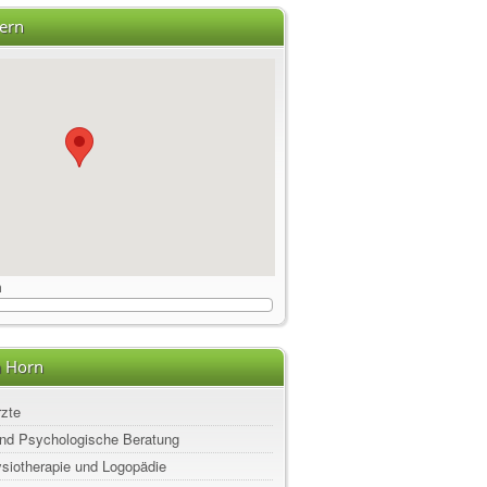
ern
m
n Horn
rzte
nd Psychologische Beratung
ysiotherapie und Logopädie