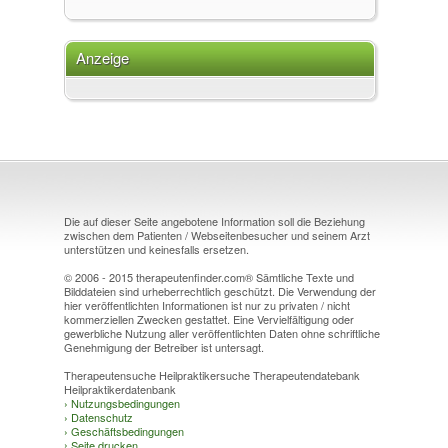
Anzeige
Die auf dieser Seite angebotene Information soll die Beziehung
zwischen dem Patienten / Webseitenbesucher und seinem Arzt
unterstützen und keinesfalls ersetzen.
© 2006 - 2015 therapeutenfinder.com® Sämtliche Texte und
Bilddateien sind urheberrechtlich geschützt. Die Verwendung der
hier veröffentlichten Informationen ist nur zu privaten / nicht
kommerziellen Zwecken gestattet. Eine Vervielfältigung oder
gewerbliche Nutzung aller veröffentlichten Daten ohne schriftliche
Genehmigung der Betreiber ist untersagt.
Therapeutensuche Heilpraktikersuche Therapeutendatebank
Heilpraktikerdatenbank
›
Nutzungsbedingungen
›
Datenschutz
›
Geschäftsbedingungen
›
Seite drucken