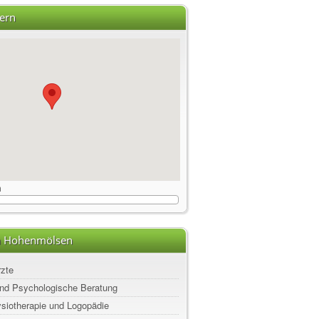
ern
m
in Hohenmölsen
rzte
nd Psychologische Beratung
ysiotherapie und Logopädie