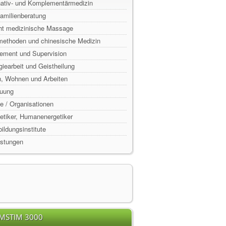
rnativ- und Komplementärmedizin
Familienberatung
ht medizinische Massage
lmethoden und chinesische Medizin
ement und Supervision
rgiearbeit und Geistheilung
n, Wohnen und Arbeiten
euung
e / Organisationen
rgetiker, Humanenergetiker
ildungsinstitute
istungen
EMSTIM 3000