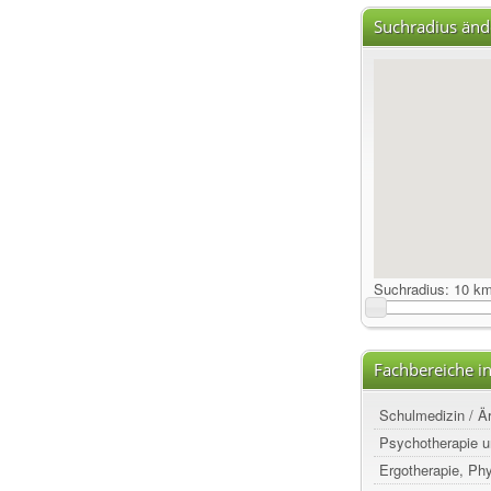
Suchradius änd
Suchradius:
10 k
Fachbereiche 
Schulmedizin / Ä
Psychotherapie u
Ergotherapie, Ph