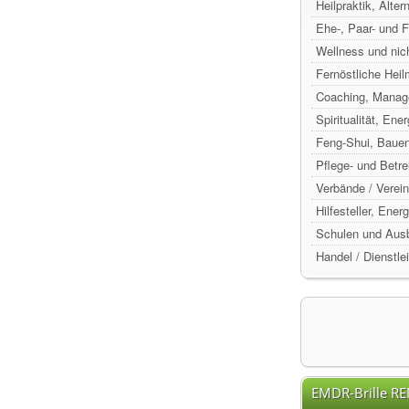
Heilpraktik, Alte
Ehe-, Paar- und 
Wellness und nic
Fernöstliche Hei
Coaching, Manag
Spiritualität, Ene
Feng-Shui, Baue
Pflege- und Betr
Verbände / Verein
Hilfesteller, Ene
Schulen und Ausb
Handel / Dienstle
EMDR-Brille R