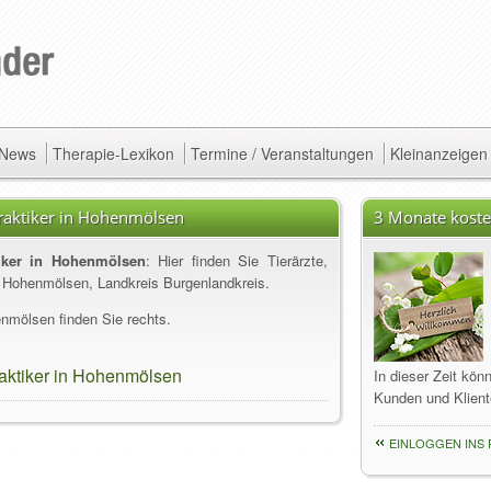
/ News
Therapie-Lexikon
Termine / Veranstaltungen
Kleinanzeigen
lpraktiker in Hohenmölsen
3 Monate koste
ktiker in Hohenmölsen
: Hier finden Sie Tierärzte,
s Hohenmölsen, Landkreis Burgenlandkreis.
nmölsen finden Sie rechts.
praktiker in Hohenmölsen
In dieser Zeit kön
Kunden und Klient
EINLOGGEN INS 