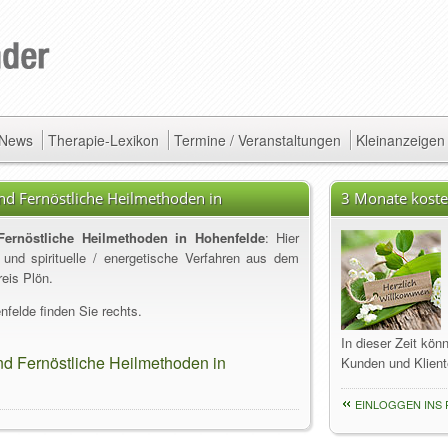
/ News
Therapie-Lexikon
Termine / Veranstaltungen
Kleinanzeigen
und Fernöstliche Heilmethoden in
3 Monate koste
Fernöstliche Heilmethoden in Hohenfelde
: Hier
 und spirituelle / energetische Verfahren aus dem
eis Plön.
felde finden Sie rechts.
In dieser Zeit kön
nd Fernöstliche Heilmethoden in
Kunden und Klient
EINLOGGEN INS 