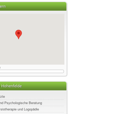
ern
m
n Hohenfelde
rzte
nd Psychologische Beratung
ysiotherapie und Logopädie