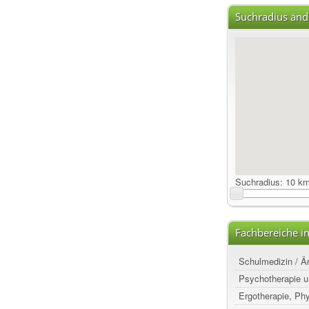
Suchradius änd
Suchradius:
10 k
Fachbereiche i
Schulmedizin / Ä
Psychotherapie u
Ergotherapie, Ph