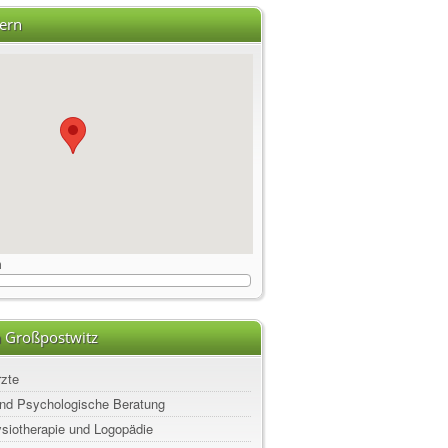
ern
m
n Großpostwitz
rzte
nd Psychologische Beratung
ysiotherapie und Logopädie