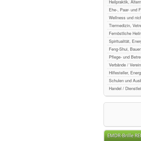
Heilpraktik, Alte
Ehe-, Paar- und 
Wellness und nic
Tiermedizin, Vetr
Fernöstliche Hei
Spiritualität, Ene
Feng-Shui, Baue
Pflege- und Betr
Verbände / Verein
Hilfesteller, Ene
Schulen und Ausb
Handel / Dienstle
EMDR-Brille R