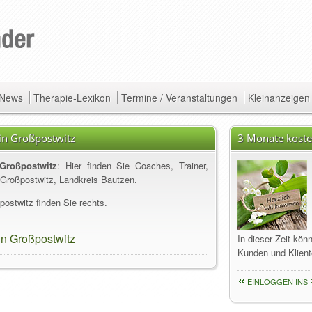
/ News
Therapie-Lexikon
Termine / Veranstaltungen
Kleinanzeigen
 in Großpostwitz
3 Monate koste
Großpostwitz
: Hier finden Sie Coaches, Trainer,
 Großpostwitz, Landkreis Bautzen.
ostwitz finden Sie rechts.
in Großpostwitz
In dieser Zeit kön
Kunden und Klient
EINLOGGEN INS 