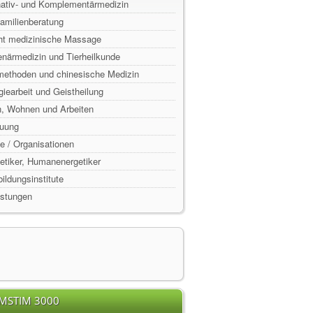
rnativ- und Komplementärmedizin
Familienberatung
ht medizinische Massage
enärmedizin und Tierheilkunde
lmethoden und chinesische Medizin
rgiearbeit und Geistheilung
n, Wohnen und Arbeiten
euung
e / Organisationen
rgetiker, Humanenergetiker
ildungsinstitute
istungen
EMSTIM 3000