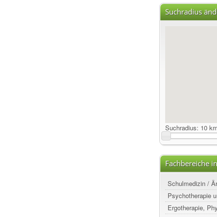
Suchradius änd
Suchradius:
10 k
Fachbereiche i
Schulmedizin / Ä
Psychotherapie u
Ergotherapie, Ph