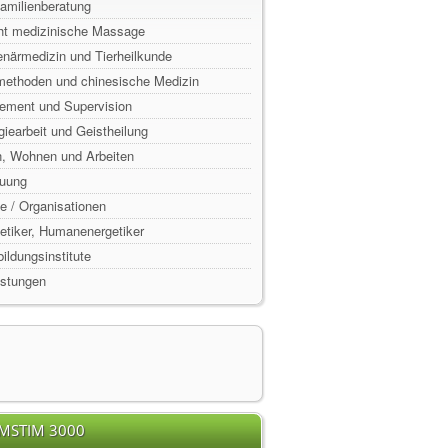
Familienberatung
ht medizinische Massage
enärmedizin und Tierheilkunde
lmethoden und chinesische Medizin
ement und Supervision
rgiearbeit und Geistheilung
n, Wohnen und Arbeiten
euung
e / Organisationen
rgetiker, Humanenergetiker
ildungsinstitute
istungen
EMSTIM 3000