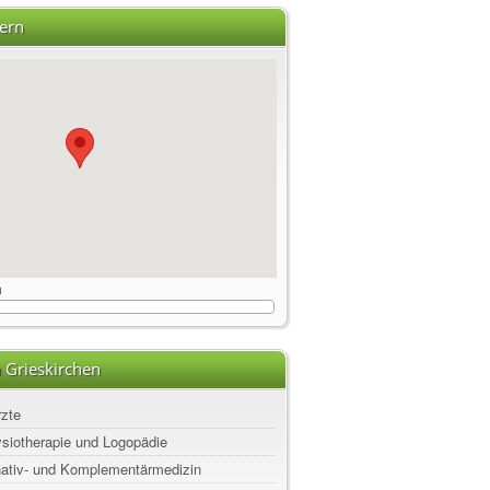
ern
m
 Grieskirchen
rzte
ysiotherapie und Logopädie
rnativ- und Komplementärmedizin