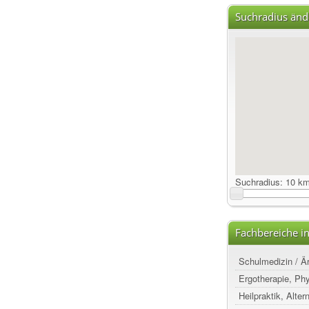
Suchradius änd
Suchradius:
10 k
Fachbereiche in
Schulmedizin / Ä
Ergotherapie, Ph
Heilpraktik, Alte