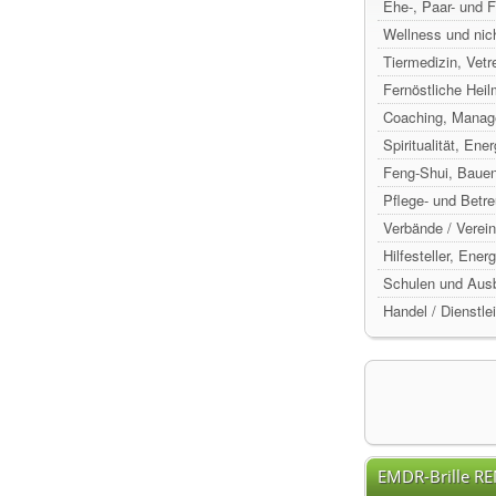
Ehe-, Paar- und 
Wellness und nic
Tiermedizin, Vetr
Fernöstliche Hei
Coaching, Manag
Spiritualität, Ene
Feng-Shui, Baue
Pflege- und Betr
Verbände / Verein
Hilfesteller, Ene
Schulen und Ausb
Handel / Dienstle
EMDR-Brille R