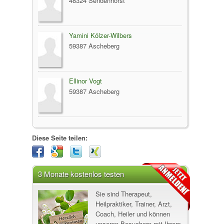
48324 Sendenhorst
Yamini Kölzer-Wilbers
59387 Ascheberg
Ellinor Vogt
59387 Ascheberg
Diese Seite teilen:
3 Monate kostenlos testen
Sie sind Therapeut,
Heilpraktiker, Trainer, Arzt,
Coach, Heiler und können
unseren Besuchern mit Ihrem