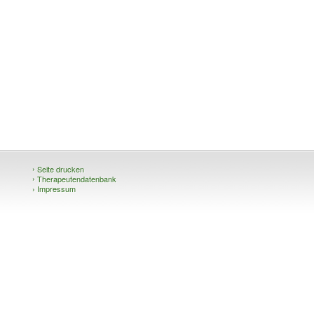
›
Seite drucken
›
Therapeutendatenbank
›
Impressum