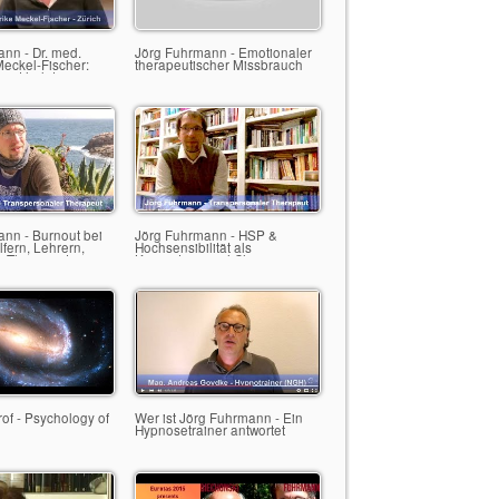
nn - Dr. med.
Jörg Fuhrmann - Emotionaler
Meckel-Fischer:
therapeutischer Missbrauch
niert holotropes
nn - Burnout bei
Jörg Fuhrmann - HSP &
lfern, Lehrern,
Hochsensibilität als
 Therapeuten &
Kompetenz und Chance
nutzen
rof - Psychology of
Wer ist Jörg Fuhrmann - Ein
Hypnosetrainer antwortet