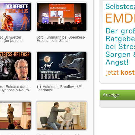
 30 Schweizer
Jörg Fuhrmann bei Speakers-
 - Der befreite
Excellence in Zürich
 Kreativität im
italter
ess-Release durch
1:1-Holotropic Breathwork™-
 Hypnose & Neuro-
Feedback
us
Anzeige