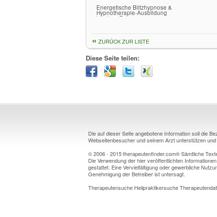
Energetische Blitzhypnose &
Hypnotherapie-Ausbildung
bei Jörg Fuhrmann
ZURÜCK ZUR LISTE
Diese Seite teilen:
Die auf dieser Seite angebotene Information soll die B
Webseitenbesucher und seinem Arzt unterstützen und k
© 2006 - 2015 therapeutenfinder.com® Sämtliche Texte 
Die Verwendung der hier veröffentlichten Informationen
gestattet. Eine Vervielfältigung oder gewerbliche Nutzun
Genehmigung der Betreiber ist untersagt.
Therapeutensuche Heilpraktikersuche Therapeutendat