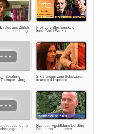
 Davies aus Zürich
Prof. Jure Biechonsky on
ypnoseausbildung
Inner-Child-Work +
hrmann in
Hypnotherapy
en
 in Beratung,
Erklärungen zum Schutzraum
Therapie - Jörg
in und mit Hypnose
pricht
pnoseausbildung
Hypnose-Ausbildung bei Jörg
eichen eigenen
Fuhrmann Teilnehmer-
Feedbacks