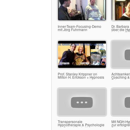
Inner-Team-Focusing-Demo
Dr. Barbara
mit Jörg Fuhrmann
über die H
bei Jörg Fu
Schaffhaus
Prof. Stanley Krippner on
Achtsamkeit
Milton H. Erickson + Hypnosis
Coaching & 
Fuhrmann s
Transpersonale
Mit NGH-Hy
Hypnotherapie & Psychologie
zur erfolgr
am Benediktushof bei
Praxis