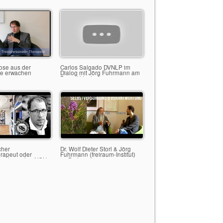
ose aus der
Carlos Salgado DVNLP im
ce erwachen
Dialog mit Jörg Fuhrmann am
Benediktushof
cher
Dr. Wolf Dieter Storl & Jörg
rapeut oder
Fuhrmann (freiraum-Institut)
oach werden NGH-
im Dialog über
ule freiraum-
Selbstversorgung, De-
Hypnose und
Eigenverantwortung