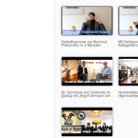
Würzburg lernen
Selbsthypnose zur Burnout-
Mit DeHypn
Prävention in 4 Minuten
Alltagstran
Dr. Cornelius von Collande im
Humanistis
Dialog mit Jörg Fuhrmann am
Hypnosethe
Benediktushof
Hypnose-C
Hypnosesch
Institut