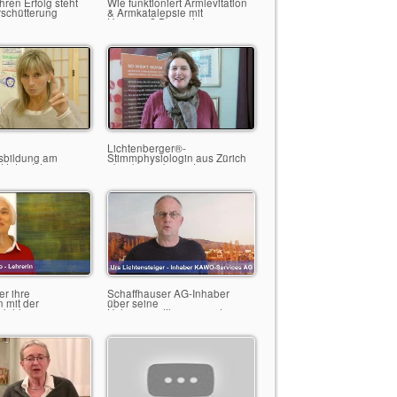
ren Erfolg steht
Wie funktioniert Armlevitation
Erschütterung
& Armkatalepsie mit
Hypnose? Demo Jörg
Fuhrmann
Lichtenberger®-
sbildung am
Stimmphysiologin aus Zürich
titut mit Jörg
über körperbasierte
Hypnoseausbildung
er ihre
Schaffhauser AG-Inhaber
 mit der
über seine
sbildung am
Höhenangsttherapie mit
hof Würzburg
Hypnose