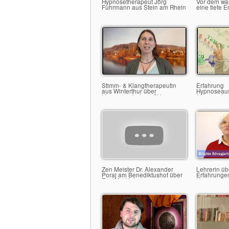
Hypnosetherapeut Jörg
Vor dem wah
Fuhrmann aus Stein am Rhein
eine tiefe 
Stimm- & Klangtherapeutin
Erfahrung
aus Winterthur über
Hypnoseau
Hypnoseschule in CH
freiraum-Ins
Fuhrmann
Zen Meister Dr. Alexander
Lehrerin üb
Poraj am Benediktushof über
Erfahrungen
Zen-Meditation
Hypnoseau
Benediktus