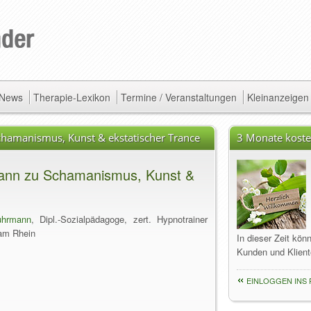
/ News
Therapie-Lexikon
Termine / Veranstaltungen
Kleinanzeigen
hamanismus, Kunst & ekstatischer Trance
3 Monate koste
ann zu Schamanismus, Kunst &
uhrmann
, Dipl.-Sozialpädagoge, zert. Hypnotrainer
 am Rhein
In dieser Zeit kön
Kunden und Klient
EINLOGGEN INS 