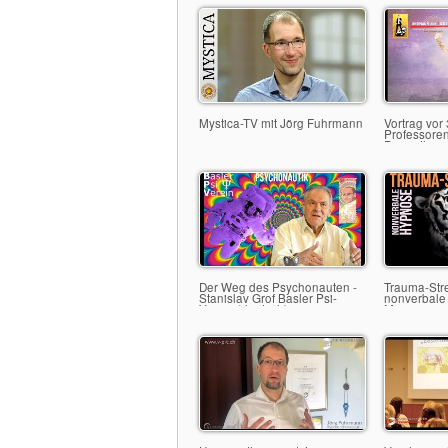
Mystica-TV mit Jörg Fuhrmann
Vortrag vor
Professoren
Prometheus:
digitalen Ze
Der Weg des Psychonauten -
Trauma-Str
Stanislav Grof Basler Psi-
nonverbale
Verein (deutsch)
Mesmerism