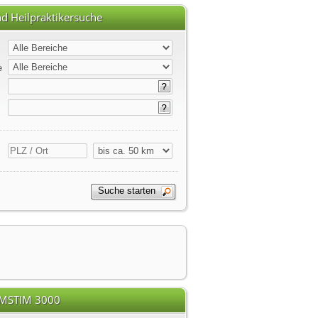
d Heilpraktikersuche
e
EMSTIM 3000