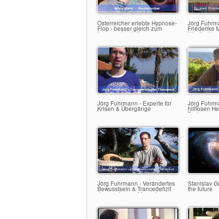
Österreicher erlebte Hypnose-
Jörg Fuhrma
Flop - besser gleich zum
Friederike 
freiraum-Institut!
Wie funktio
Atmen?
Jörg Fuhrmann - Experte für
Jörg Fuhrma
Krisen & Übergänge
hilflosen He
Pädagogen,
Ärzten
Jörg Fuhrmann - Verändertes
Stanislav G
Bewusstsein & Trancedefizit
the future
des modernen Menschen