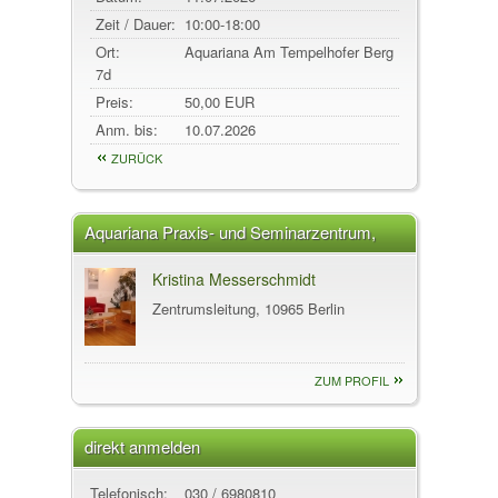
Zeit / Dauer:
10:00-18:00
Ort:
Aquariana Am Tempelhofer Berg
7d
10965
Berlin
Preis:
50,00 EUR
Anm. bis:
10.07.2026
ZURÜCK
Aquariana Praxis- und Seminarzentrum,
Berlin
Kristina Messerschmidt
Zentrumsleitung, 10965 Berlin
ZUM PROFIL
direkt anmelden
Telefonisch:
030 / 6980810