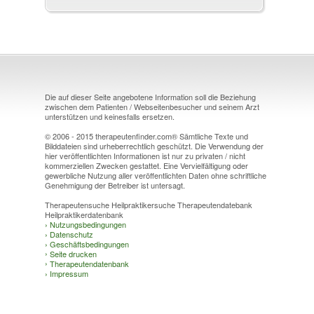
Die auf dieser Seite angebotene Information soll die Beziehung
zwischen dem Patienten / Webseitenbesucher und seinem Arzt
unterstützen und keinesfalls ersetzen.
© 2006 - 2015 therapeutenfinder.com® Sämtliche Texte und
Bilddateien sind urheberrechtlich geschützt. Die Verwendung der
hier veröffentlichten Informationen ist nur zu privaten / nicht
kommerziellen Zwecken gestattet. Eine Vervielfältigung oder
gewerbliche Nutzung aller veröffentlichten Daten ohne schriftliche
Genehmigung der Betreiber ist untersagt.
Therapeutensuche Heilpraktikersuche Therapeutendatebank
Heilpraktikerdatenbank
›
Nutzungsbedingungen
›
Datenschutz
›
Geschäftsbedingungen
›
Seite drucken
›
Therapeutendatenbank
›
Impressum