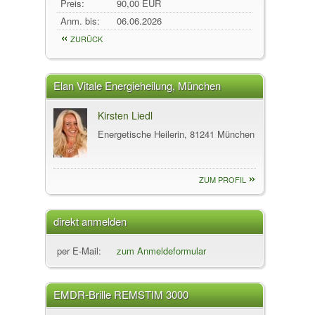
Preis:
90,00 EUR
Anm. bis:
06.06.2026
ZURÜCK
Elan Vitale Energieheilung, München
Kirsten Liedl
Energetische Heilerin, 81241 München
ZUM PROFIL
direkt anmelden
per E-Mail:
zum Anmeldeformular
EMDR-Brille REMSTIM 3000