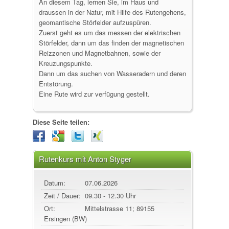
An diesem Tag, lernen Sie, im Haus und
draussen in der Natur, mit Hilfe des Rutengehens,
geomantische Störfelder aufzuspüren.
Zuerst geht es um das messen der elektrischen
Störfelder, dann um das finden der magnetischen
Reizzonen und Magnetbahnen, sowie der
Kreuzungspunkte.
Dann um das suchen von Wasseradern und deren
Entstörung.
Eine Rute wird zur verfügung gestellt.
Diese Seite teilen:
Rutenkurs mit Anton Styger
Datum:
07.06.2026
Zeit / Dauer:
09.30 - 12.30 Uhr
Ort:
Mittelstrasse 11; 89155
Ersingen (BW)
89155
Erbach