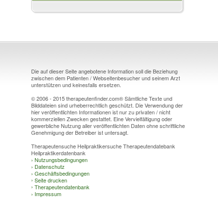
Die auf dieser Seite angebotene Information soll die Beziehung
zwischen dem Patienten / Webseitenbesucher und seinem Arzt
unterstützen und keinesfalls ersetzen.
© 2006 - 2015 therapeutenfinder.com® Sämtliche Texte und
Bilddateien sind urheberrechtlich geschützt. Die Verwendung der
hier veröffentlichten Informationen ist nur zu privaten / nicht
kommerziellen Zwecken gestattet. Eine Vervielfältigung oder
gewerbliche Nutzung aller veröffentlichten Daten ohne schriftliche
Genehmigung der Betreiber ist untersagt.
Therapeutensuche Heilpraktikersuche Therapeutendatebank
Heilpraktikerdatenbank
›
Nutzungsbedingungen
›
Datenschutz
›
Geschäftsbedingungen
›
Seite drucken
›
Therapeutendatenbank
›
Impressum