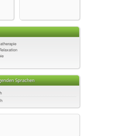
therapie
Relaxation
ie
lgenden Sprachen
h
ch