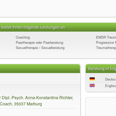
 bietet Ihnen folgende Leistungen an
Coaching
EMDR Trauma
Paartherapie oder Paarberatung
Progressive 
Sexualtherapie / Sexualberatung
Traumatherap
Beratung in fo
Deutsc
Englis
 Dipl.-Psych. Anna-Konstantina Richter,
 Coach, 35037 Marburg