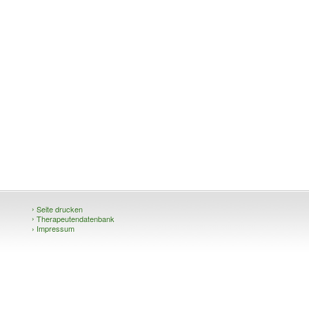
›
Seite drucken
›
Therapeutendatenbank
›
Impressum