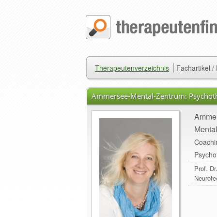
Therapeutenverzeichnis
Fachartikel 
Ammersee-Mental-Zentrum: Psychothe
Engelhardt, 823
Ammer
Menta
Coachin
Psycho
Prof. D
Neurofe