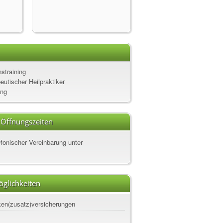
straining
utischer Heilpraktiker
ung
 Öffnungszeiten
fonischer Vereinbarung unter
glichkeiten
ken(zusatz)versicherungen