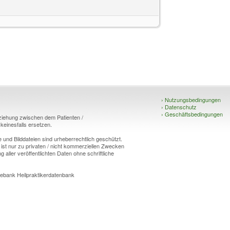
›
Nutzungsbedingungen
›
Datenschutz
›
Geschäftsbedingungen
eziehung zwischen dem Patienten /
einesfalls ersetzen.
und Bilddateien sind urheberrechtlich geschützt.
 ist nur zu privaten / nicht kommerziellen Zwecken
g aller veröffentlichten Daten ohne schriftliche
ebank Heilpraktikerdatenbank