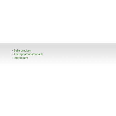
›
Seite drucken
›
Therapeutendatenbank
›
Impressum