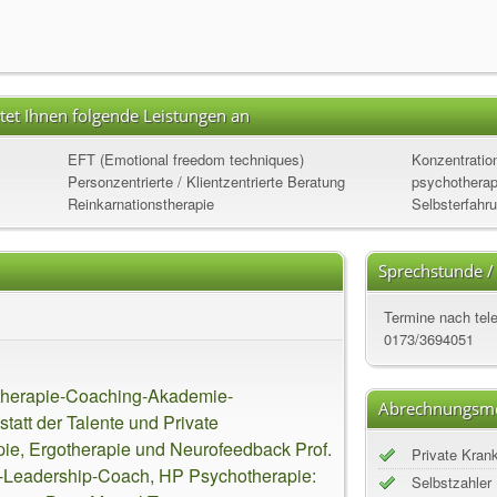
etet Ihnen folgende Leistungen an
EFT (Emotional freedom techniques)
Konzentration
Personzentrierte / Klientzentrierte Beratung
psychotherape
Reinkarnationstherapie
Selbsterfahr
Sprechstunde /
Termine nach tele
0173/3694051
herapie-Coaching-Akademie-
Abrechnungsmö
att der Talente und Private
pie, Ergotherapie und Neurofeedback Prof.
Private Kran
o-Leadership-Coach, HP Psychotherapie:
Selbstzahler