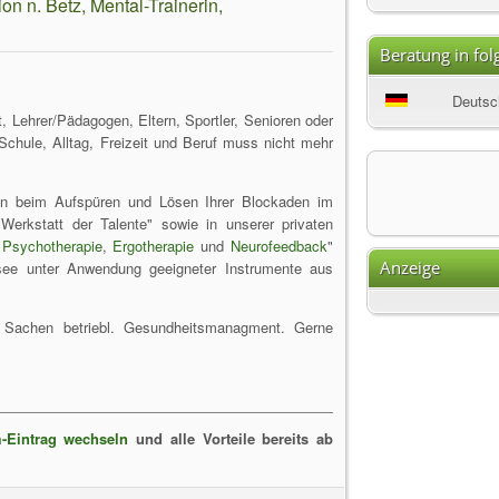
n n. Betz, Mental-Trainerin,
Beratung in fo
Deutsc
, Lehrer/Pädagogen, Eltern, Sportler, Senioren oder
chule, Alltag, Freizeit und Beruf muss nicht mehr
hren beim Aufspüren und Lösen Ihrer Blockaden im
Werkstatt der Talente" sowie in unserer privaten
r
Psychotherapie
,
Ergotherapie
und
Neurofeedback
"
Anzeige
e unter Anwendung geeigneter Instrumente aus
 Sachen betriebl. Gesundheitsmanagment. Gerne
-Eintrag wechseln
und alle Vorteile bereits ab