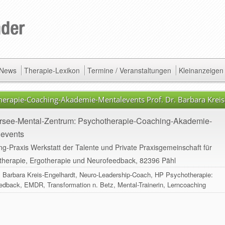
/ News
Therapie-Lexikon
Termine / Veranstaltungen
Kleinanzeigen
rapie-Coaching-Akademie-Mentalevents Prof. Dr. Barbara Kreis
see-Mental-Zentrum: Psychotherapie-Coaching-Akademie-
levents
g-Praxis Werkstatt der Talente und Private Praxisgemeinschaft für
therapie, Ergotherapie und Neurofeedback, 82396 Pähl
r. Barbara Kreis-Engelhardt, Neuro-Leadership-Coach, HP Psychotherapie:
edback, EMDR, Transformation n. Betz, Mental-Trainerin, Lerncoaching