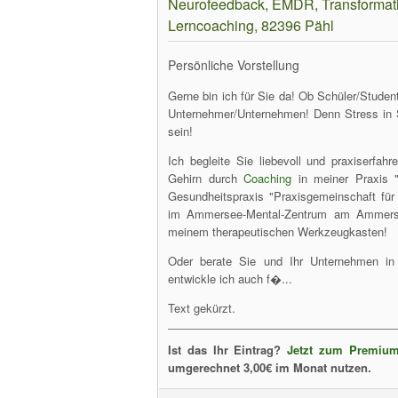
Neurofeedback, EMDR, Transformatio
Lerncoaching, 82396 Pähl
Persönliche Vorstellung
Gerne bin ich für Sie da! Ob Schüler/Student
Unternehmer/Unternehmen! Denn Stress in S
sein!
Ich begleite Sie liebevoll und praxiserfa
Gehirn durch
Coaching
in meiner Praxis "
Gesundheitspraxis "Praxisgemeinschaft fü
im Ammersee-Mental-Zentrum am Ammerse
meinem therapeutischen Werkzeugkasten!
Oder berate Sie und Ihr Unternehmen in
entwickle ich auch f�...
Text gekürzt.
Ist das Ihr Eintrag?
Jetzt zum Premium
umgerechnet 3,00€ im Monat nutzen.