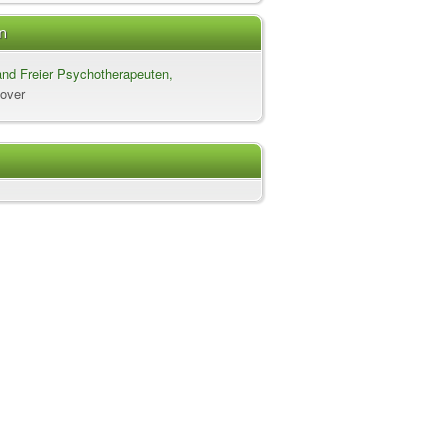
n
nd Freier Psychotherapeuten,
er für Psychotherapie und
over
cher Berater e.V.