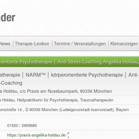
/ News
Therapie-Lexikon
Termine / Veranstaltungen
Kleinanzeigen
ntierte Psychotherapie │ Anti-Stress-Coaching Angelika Holdau
therapie │ NARM™ │ körperorientierte Psychotherapie │ Anti-
s-Coaching
ka Holdau, c/o Praxis am Nussbaumpark, 80336 München
a Holdau, Heilpraktikerin für Psychotherapie, Traumatherapeutin
umstraße 14
, D
80336
München
(Ludwigsvorstadt-Isarvorstadt),
Bayern
01520 / 2909680
:
https://praxis-angelika-holdau.de