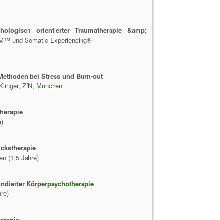
hologisch orientierter Traumatherapie &amp;
M™ und Somatic Experiencing®
 Methoden bei Stress und Burn-out
Klinger, ZfN,
München
herapie
e)
uckstherapie
n (1,5 Jahre)
undierter
Körperpsychotherapie
re)
erapie