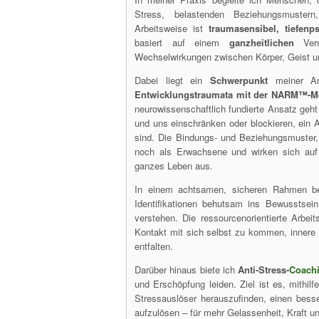
Stress, belastenden Beziehungsmustern
Arbeitsweise ist
traumasensibel, tiefenp
basiert auf einem
ganzheitlichen
Vers
Wechselwirkungen zwischen Körper, Geist un
Dabei liegt ein
Schwerpunkt
meiner Ar
Entwicklungstraumata mit der NARM™-M
neurowissenschaftlich fundierte Ansatz geh
und uns einschränken oder blockieren, ein A
sind. Die Bindungs- und Beziehungsmuster,
noch als Erwachsene und wirken sich auf
ganzes Leben aus.
In einem achtsamen, sicheren Rahmen beg
Identifikationen behutsam ins Bewusstsei
verstehen. Die ressourcenorientierte Arbeit
Kontakt mit sich selbst zu kommen, innere 
entfalten.
Darüber hinaus biete ich
Anti-Stress-
Coach
und Erschöpfung leiden. Ziel ist es, mithilf
Stressauslöser herauszufinden, einen bes
aufzulösen – für mehr Gelassenheit, Kraft u