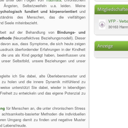
, Ängsten, Selbstzweifeln u.a. leiden. Meine
Mitgliedschafte
sychologisch fundiert und körperorientiert
und
tändnis des Menschen, das die vielfältigen
VFP - Verba
d Seele miteinbezieht.
Heilpraktik
30163 Hann
beit auf der Behandlung von
Bindungs- und
Psychologis
ethode
(Neuroaffektives Beziehungsmodell). Dieser
t davon aus, dass Symptome, die sich heute zeigen
Anzeige
usdruck überfordernder Erfahrungen in der Kindheit
 die uns als Kind geprägt haben, beeinflussen uns
 unser Selbstbild, unsere Beziehungen und unser
leite ich Sie dabei, alte Überlebensmuster und
n zu holen und die innere Dynamik mitfühlend zu
sweise unterstützt Sie dabei, wieder in lebendigen
Freiheit zu entwickeln und das eigene Potenzial zu
ing
für Menschen an, die unter chronischem Stress
e achtsamkeits-basierter Methoden die individuellen
seren Umgang damit zu finden und negative Muster
nd Lebensfreude.