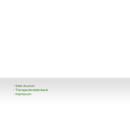
›
Seite drucken
›
Therapeutendatenbank
›
Impressum