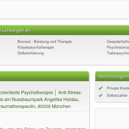
e Leistungen an
Burnout - Beratung und Therapie
Gesprächsthe
Körperpsychotherapie
Psychosomat
Selbsterfahrung
Tiefenpsycho
Abrechnungsmö
Private Kran
entierte Psychotherapie │ Anti-Stress-
Selbstzahler
xis am Nussbaumpark Angelika Holdau,
, Traumatherapeutin, 80336 München
 die unter den Folgen von
Traumata
, chronischem