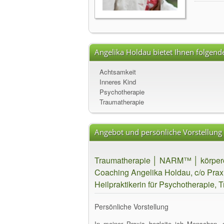
Angelika Holdau bietet Ihnen folgend
Achtsamkeit
Inneres Kind
Psychotherapie
Traumatherapie
Angebot und persönliche Vorstellung
Traumatherapie │ NARM™ │ körperori
Coaching Angelika Holdau, c/o Pra
Heilpraktikerin für Psychotherapie
Persönliche Vorstellung
In meiner Praxis begleite ich Menschen,