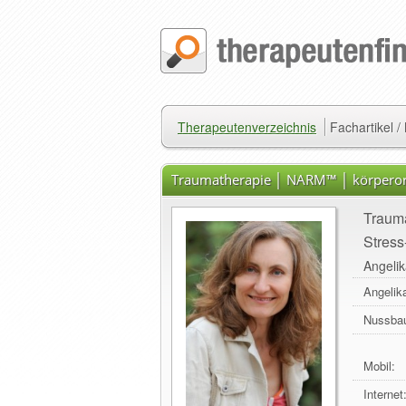
Therapeutenverzeichnis
Fachartikel 
Traumatherapie │ NARM™ │ körperorie
Trauma
Stres
Angeli
Angelik
Nussba
Mobil:
Internet