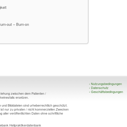
keit
urn-out – Burn-on
›
Nutzungsbedingungen
›
Datenschutz
›
Geschäftsbedingungen
eziehung zwischen dem Patienten /
einesfalls ersetzen.
und Bilddateien sind urheberrechtlich geschützt.
 ist nur zu privaten / nicht kommerziellen Zwecken
g aller veröffentlichten Daten ohne schriftliche
ebank Heilpraktikerdatenbank