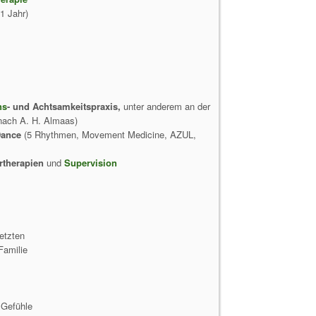
1 Jahr)
ns
- und Achtsamkeitspraxis,
unter anderem an der
nach A. H. Almaas)
Dance
(5 Rhythmen, Movement Medicine, AZUL,
rtherapien
und
Supervision
etzten
Familie
 Gefühle