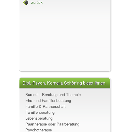
zurück
Paare, erfolgreiche Teams und Wirksamkeit
im Unternehmen, 85604 Zorneding
Dipl.-Psych. Kornelia Schöning, Paartherapeutin,
Supervisorin und Coach
Dipl.-Psych. Kornelia Schöning bietet Ihnen
folgende Leistungen an
Burnout - Beratung und Therapie
Ehe- und Familienberatung
Familie & Partnerschaft
Familienberatung
Lebensberatung
Paartherapie oder Paarberatung
Psychotherapie