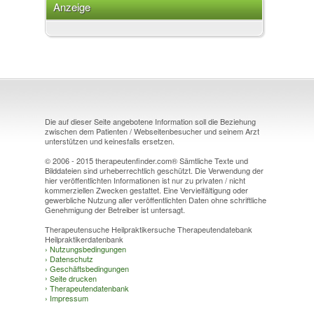
Anzeige
10961 Berlin
Deutscher Fachverband für Kunst- und
Gestaltungstherapie e.V.
42115 Wuppertal
DGKT Deutsche Gesellschaft für Künstlerische
Therapieformen e.V.
75223 Niefern-Öschelbronn
Die auf dieser Seite angebotene Information soll die Beziehung
Initiative Traumanetzwerk – Anerkennung für
zwischen dem Patienten / Webseitenbesucher und seinem Arzt
TraumatherapeutInnen ohne Approbation sowie
unterstützen und keinesfalls ersetzen.
TraumafachberaterInnen
84140 Gangkofen
© 2006 - 2015 therapeutenfinder.com® Sämtliche Texte und
Bilddateien sind urheberrechtlich geschützt. Die Verwendung der
Internat. META-Medizin Assoc.
hier veröffentlichten Informationen ist nur zu privaten / nicht
kommerziellen Zwecken gestattet. Eine Vervielfältigung oder
gewerbliche Nutzung aller veröffentlichten Daten ohne schriftliche
55450 Langenlonsheim
Genehmigung der Betreiber ist untersagt.
RiV-Reinkarnations-Verband
Therapeutensuche Heilpraktikersuche Therapeutendatebank
Heilpraktikerdatenbank
›
Nutzungsbedingungen
80995 München
›
Datenschutz
›
Geschäftsbedingungen
Verband psychologischer Berater
›
Seite drucken
›
Therapeutendatenbank
›
Impressum
30163 Hannover