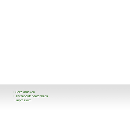
›
Seite drucken
›
Therapeutendatenbank
›
Impressum