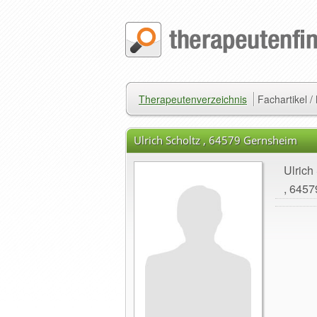
Therapeutenverzeichnis
Fachartikel 
Ulrich Scholtz , 64579 Gernsheim
Ulrich
, 645