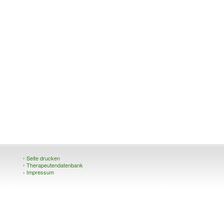
›
Seite drucken
›
Therapeutendatenbank
›
Impressum