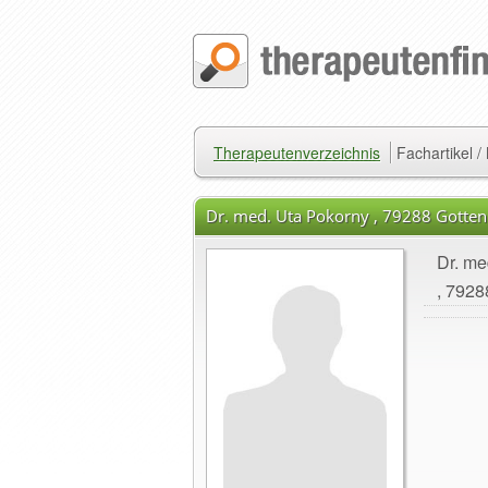
Therapeutenverzeichnis
Fachartikel 
Dr. med. Uta Pokorny , 79288 Gotte
Dr. me
, 7928