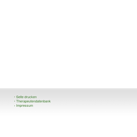
›
Seite drucken
›
Therapeutendatenbank
›
Impressum