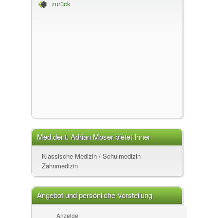
zurück
Steffisburg
Med.dent. Adrian Moser
Med.dent. Adrian Moser bietet Ihnen
folgende Leistungen an
Klassische Medizin / Schulmedizin
Zahnmedizin
Angebot und persönliche Vorstellung
Anzeige