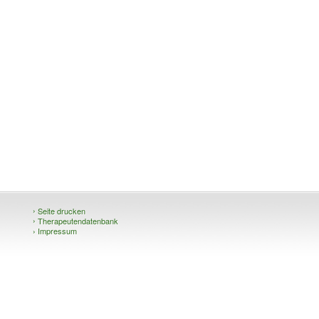
›
Seite drucken
›
Therapeutendatenbank
›
Impressum