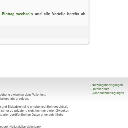
-Eintrag wechseln
und alle Vorteile bereits ab
›
Nutzungsbedingungen
›
Datenschutz
›
Geschäftsbedingungen
eziehung zwischen dem Patienten /
einesfalls ersetzen.
und Bilddateien sind urheberrechtlich geschützt.
 ist nur zu privaten / nicht kommerziellen Zwecken
g aller veröffentlichten Daten ohne schriftliche
ebank Heilpraktikerdatenbank