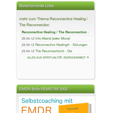
Weiterführende Links
mehr zum Thema Reconnective Healing /
The Reconnection
Reconnective Healing / The Reconnection
-
Lexikon
25.04.12
Info-Abend jeden Monat
23.04.12
Reconnective Healing® - Sitzungen
23.04.12
The Reconnection® - Die
Rückverbindung
ALLES AUS SPIRITUALITÄT, ENERGIEARBEIT
UND GEISTHEILUNG
EMDR-Brille REMSTIM 3000