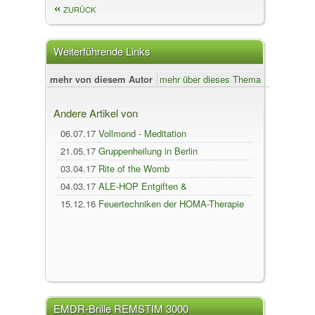
ZURÜCK
Weiterführende Links
mehr von diesem Autor
mehr über dieses Thema
Andere Artikel von
06.07.17
Vollmond - Meditation
21.05.17
Gruppenheilung in Berlin
03.04.17
Rite of the Womb
04.03.17
ALE-HOP Entgiften &
Gewichtsabnahme mit Spaß
15.12.16
Feuertechniken der HOMA-Therapie
– „Heile die Atmosphäre und die Atmosphäre
heilt Dich“
EMDR-Brille REMSTIM 3000