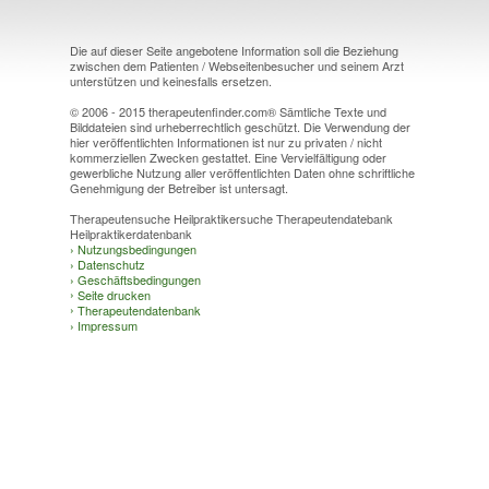
Die auf dieser Seite angebotene Information soll die Beziehung
zwischen dem Patienten / Webseitenbesucher und seinem Arzt
unterstützen und keinesfalls ersetzen.
© 2006 - 2015 therapeutenfinder.com® Sämtliche Texte und
Bilddateien sind urheberrechtlich geschützt. Die Verwendung der
hier veröffentlichten Informationen ist nur zu privaten / nicht
kommerziellen Zwecken gestattet. Eine Vervielfältigung oder
gewerbliche Nutzung aller veröffentlichten Daten ohne schriftliche
Genehmigung der Betreiber ist untersagt.
Therapeutensuche Heilpraktikersuche Therapeutendatebank
Heilpraktikerdatenbank
›
Nutzungsbedingungen
›
Datenschutz
›
Geschäftsbedingungen
›
Seite drucken
›
Therapeutendatenbank
›
Impressum