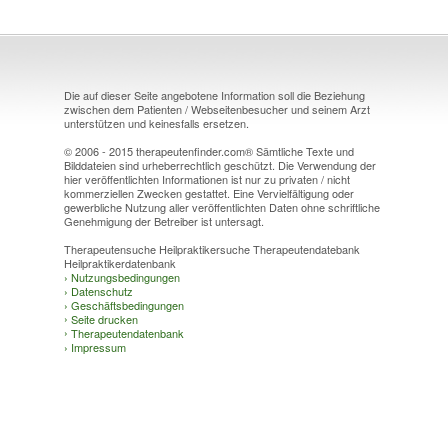
Die auf dieser Seite angebotene Information soll die Beziehung
zwischen dem Patienten / Webseitenbesucher und seinem Arzt
unterstützen und keinesfalls ersetzen.
© 2006 - 2015 therapeutenfinder.com® Sämtliche Texte und
Bilddateien sind urheberrechtlich geschützt. Die Verwendung der
hier veröffentlichten Informationen ist nur zu privaten / nicht
kommerziellen Zwecken gestattet. Eine Vervielfältigung oder
gewerbliche Nutzung aller veröffentlichten Daten ohne schriftliche
Genehmigung der Betreiber ist untersagt.
Therapeutensuche Heilpraktikersuche Therapeutendatebank
Heilpraktikerdatenbank
›
Nutzungsbedingungen
›
Datenschutz
›
Geschäftsbedingungen
›
Seite drucken
›
Therapeutendatenbank
›
Impressum