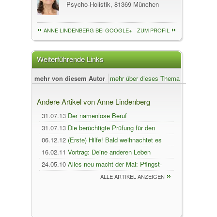
Psycho-Holistik, 81369 München
ANNE LINDENBERG BEI GOOGLE+
ZUM PROFIL
Weiterführende Links
mehr von diesem Autor
mehr über dieses Thema
Andere Artikel von Anne Lindenberg
31.07.13
Der namenlose Beruf
31.07.13
Die berüchtigte Prüfung für den
Kleinen Heilpraktiker
06.12.12
(Erste) Hilfe! Bald weihnachtet es
wieder sehr!
16.02.11
Vortrag: Deine anderen Leben
24.05.10
Alles neu macht der Mai: Pfingst-
News v. IN HOPE
ALLE ARTIKEL ANZEIGEN