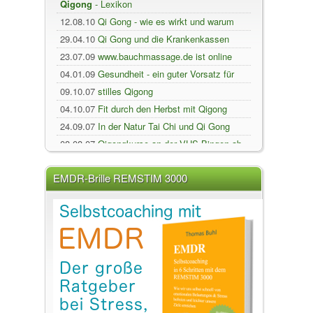
Qigong
- Lexikon
12.08.10
Qi Gong - wie es wirkt und warum
29.04.10
Qi Gong und die Krankenkassen
23.07.09
www.bauchmassage.de ist online
04.01.09
Gesundheit - ein guter Vorsatz für
2009
09.10.07
stilles Qigong
04.10.07
Fit durch den Herbst mit Qigong
24.09.07
In der Natur Tai Chi und Qi Gong
üben
08.08.07
Qigongkurse an der VHS Bingen ab
August ...
09.01.07
Regenerieren mit 5-Elemente-Qi-
Gong
EMDR-Brille REMSTIM 3000
01.12.06
Ruhe, Entspannung und
Beweglichkeit - au...
18.08.06
Qigong Lebenspflege auch eine
Chance fü...
ALLES AUS FERNÖSTLICHE HEILMETHODEN
UND CHINESISCHE MEDIZIN