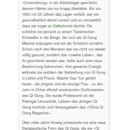
»Umerziehung« in ein Arbeitslager geschickt,
dessen Härten sie nur knapp überlebte. Als sie
1963 mit 25 Jahren das Lager verließ, war sie
gesundheitlich derart ruiniert und so verzweifelt,
dass sie sogar an
Selbstmord
dachte. Da
schickte sie jemand zu einem Taoistischen
Einsiedler in die Berge, der sich als Qi-Gong
Meister entpuppte und sie als Schülerin annahm.
Schon nach drei Monaten war sie nicht nur wieder
völlig gesund, sondern das »zweite Leben«, das
ihr geschenkt worden war, hatte auch eine neue
Bestimmung bekommen. Ihre gesamte Energie
widmete sie seitdem der Verbreitung von Qi Gong
in Lehre und Praxis. Master Gao Yun gehört
heute - als jüngste und als einzige Frau - zu den
zehn in China offiziell anerkannten Großmeistern
des Qi Gong. Sie wurde Professorin an der
Pekinger Universität, Leiterin des dortigen Qi
Gong Instituts und Herausgeberin des »China Qi
Gong Magazine«.
Über viele Jahre hinweg entwickelte sie eine neue
therapeutische Form des Qi Gong, die sie »Qi