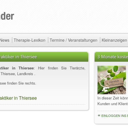
/ News
Therapie-Lexikon
Termine / Veranstaltungen
Kleinanzeigen
raktiker in Thiersee
3 Monate koste
ktiker in Thiersee
: Hier finden Sie Tierärzte,
 Thiersee, Landkreis .
see finden Sie rechts.
aktiker in Thiersee
In dieser Zeit kön
Kunden und Klient
EINLOGGEN INS 