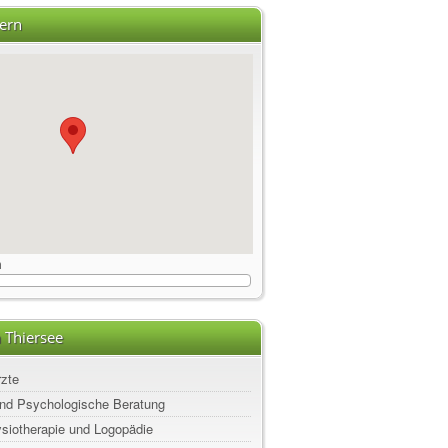
ern
m
 Thiersee
rzte
nd Psychologische Beratung
ysiotherapie und Logopädie