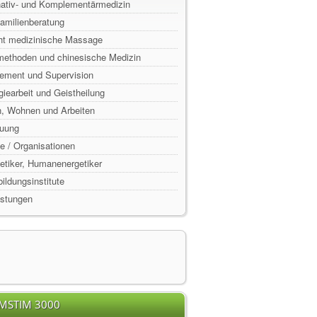
rnativ- und Komplementärmedizin
Familienberatung
ht medizinische Massage
lmethoden und chinesische Medizin
ement und Supervision
rgiearbeit und Geistheilung
n, Wohnen und Arbeiten
euung
e / Organisationen
rgetiker, Humanenergetiker
ildungsinstitute
istungen
EMSTIM 3000