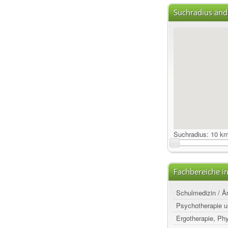
Suchradius änd
Suchradius:
10 k
Fachbereiche in
Schulmedizin / Ä
Psychotherapie u
Ergotherapie, Ph