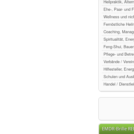
Heilpraktik, Alte
Ehe-, Paar- und 
Wellness und nic
Fernöstliche Hei
Coaching, Manag
Spiritualität, Ene
Feng-Shui, Baue
Pflege- und Betr
Verbände / Verein
Hilfesteller, Ene
Schulen und Ausb
Handel / Dienstle
EMDR-Brille R