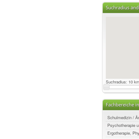
Suchradius änd
Suchradius:
10 k
Fachbereiche in
Schulmedizin / Ä
Psychotherapie u
Ergotherapie, Ph