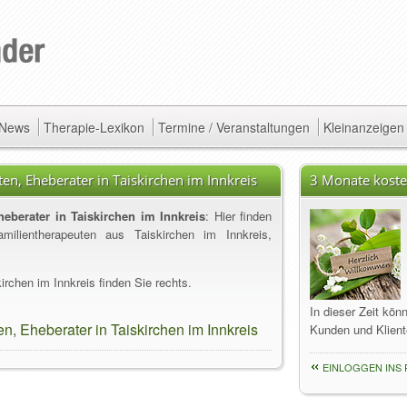
/ News
Therapie-Lexikon
Termine / Veranstaltungen
Kleinanzeigen
en, Eheberater in Taiskirchen im Innkreis
3 Monate koste
eberater in Taiskirchen im Innkreis
: Hier finden
milientherapeuten aus Taiskirchen im Innkreis,
rchen im Innkreis finden Sie rechts.
In dieser Zeit kön
n, Eheberater in Taiskirchen im Innkreis
Kunden und Klient
EINLOGGEN INS 