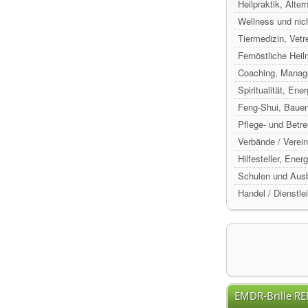
Heilpraktik, Alte
Wellness und nic
Tiermedizin, Vetr
Fernöstliche Hei
Coaching, Manag
Spiritualität, Ene
Feng-Shui, Baue
Pflege- und Betr
Verbände / Verein
Hilfesteller, Ene
Schulen und Ausb
Handel / Dienstle
EMDR-Brille R