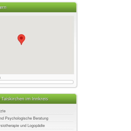
ern
m
 Taiskirchen im Innkreis
rzte
nd Psychologische Beratung
ysiotherapie und Logopädie