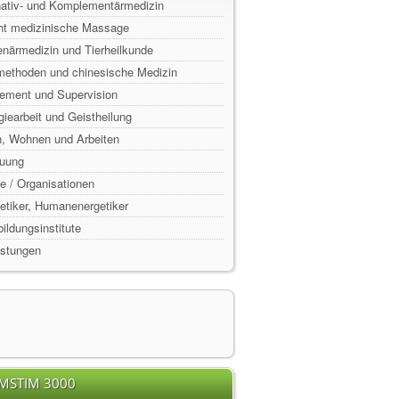
rnativ- und Komplementärmedizin
ht medizinische Massage
enärmedizin und Tierheilkunde
lmethoden und chinesische Medizin
ement und Supervision
rgiearbeit und Geistheilung
n, Wohnen und Arbeiten
euung
e / Organisationen
rgetiker, Humanenergetiker
ildungsinstitute
istungen
EMSTIM 3000