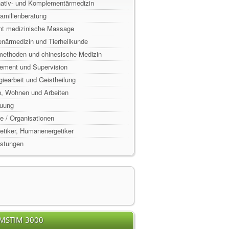
rnativ- und Komplementärmedizin
Familienberatung
ht medizinische Massage
enärmedizin und Tierheilkunde
lmethoden und chinesische Medizin
ement und Supervision
rgiearbeit und Geistheilung
n, Wohnen und Arbeiten
euung
e / Organisationen
rgetiker, Humanenergetiker
istungen
EMSTIM 3000