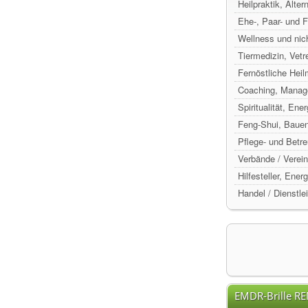
Heilpraktik, Alte
Ehe-, Paar- und 
Wellness und nic
Tiermedizin, Vetr
Fernöstliche Hei
Coaching, Manag
Spiritualität, Ene
Feng-Shui, Baue
Pflege- und Betr
Verbände / Verein
Hilfesteller, Ene
Handel / Dienstle
EMDR-Brille R