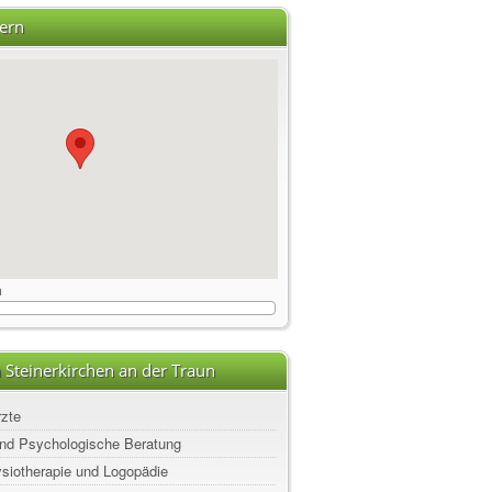
ern
m
 Steinerkirchen an der Traun
rzte
nd Psychologische Beratung
ysiotherapie und Logopädie