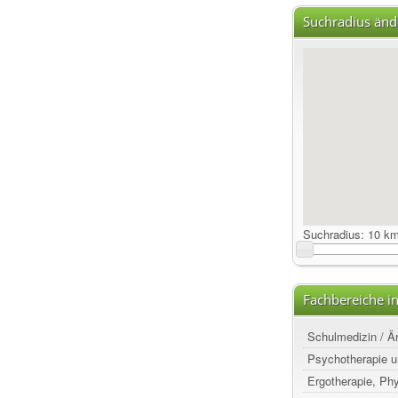
Suchradius änd
Suchradius:
10 k
Fachbereiche in
Schulmedizin / Ä
Psychotherapie u
Ergotherapie, Ph