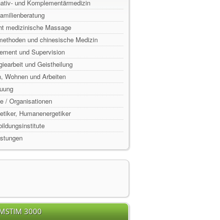
rnativ- und Komplementärmedizin
Familienberatung
ht medizinische Massage
lmethoden und chinesische Medizin
ement und Supervision
rgiearbeit und Geistheilung
n, Wohnen und Arbeiten
euung
e / Organisationen
rgetiker, Humanenergetiker
ildungsinstitute
istungen
EMSTIM 3000