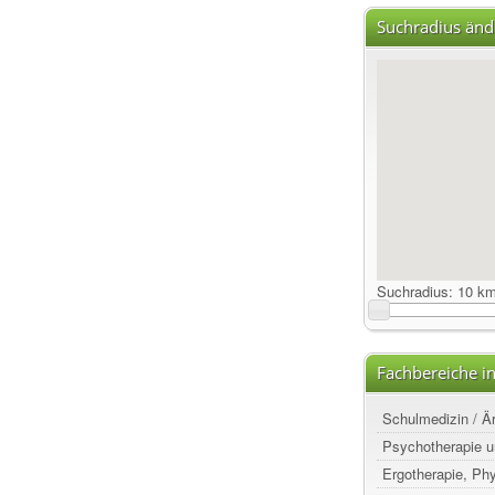
Suchradius änd
Suchradius:
10 k
Fachbereiche i
Schulmedizin / Ä
Psychotherapie u
Ergotherapie, Ph