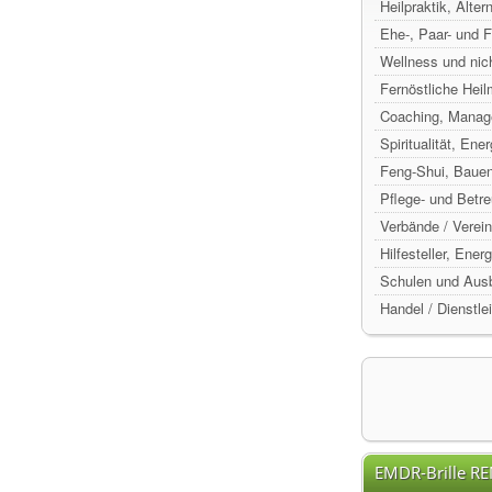
Heilpraktik, Alte
Ehe-, Paar- und 
Wellness und nic
Fernöstliche Hei
Coaching, Manag
Spiritualität, Ene
Feng-Shui, Baue
Pflege- und Betr
Verbände / Verein
Hilfesteller, Ene
Schulen und Ausb
Handel / Dienstle
EMDR-Brille R