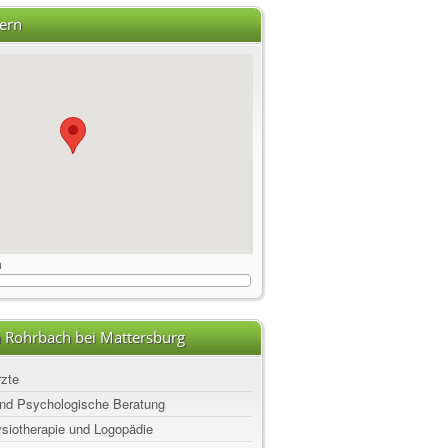
ern
m
n Rohrbach bei Mattersburg
rzte
nd Psychologische Beratung
ysiotherapie und Logopädie