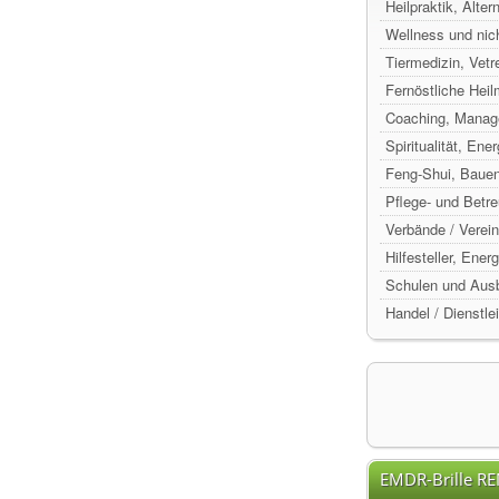
Heilpraktik, Alte
Wellness und nic
Tiermedizin, Vetr
Fernöstliche Hei
Coaching, Manag
Spiritualität, Ene
Feng-Shui, Baue
Pflege- und Betr
Verbände / Verein
Hilfesteller, Ene
Schulen und Ausb
Handel / Dienstle
EMDR-Brille R