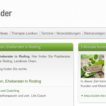
/ News
Therapie-Lexikon
Termine / Veranstaltungen
Kleinanzeigen
en, Eheberater in Roding
3 Monate koste
heberater in Roding
: Hier finden Sie Paarberater,
us Roding, Landkreis Cham.
g finden Sie rechts.
en, Eheberater in Roding
In dieser Zeit kön
Kunden und Klient
g und Coaching
ietherapeutin und zert. Life-Coach
EINLOGGEN INS 