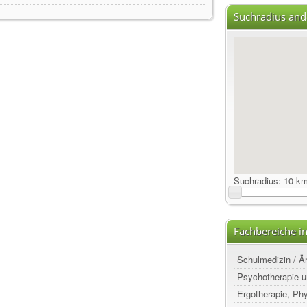
Suchradius änd
Suchradius:
10 k
Fachbereiche i
Schulmedizin / Ä
Psychotherapie u
Ergotherapie, Ph