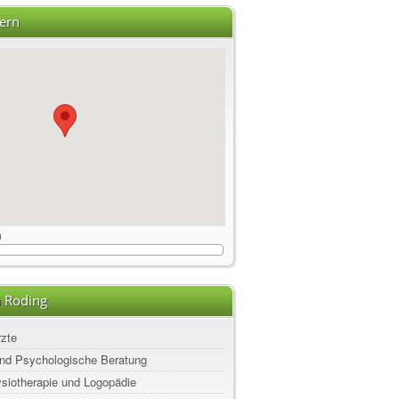
ern
m
n Roding
rzte
nd Psychologische Beratung
ysiotherapie und Logopädie