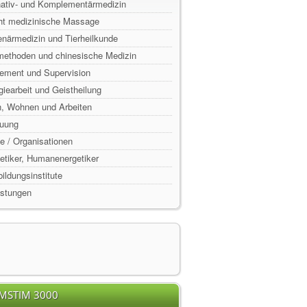
rnativ- und Komplementärmedizin
ht medizinische Massage
enärmedizin und Tierheilkunde
lmethoden und chinesische Medizin
ement und Supervision
rgiearbeit und Geistheilung
n, Wohnen und Arbeiten
euung
e / Organisationen
rgetiker, Humanenergetiker
ildungsinstitute
istungen
EMSTIM 3000