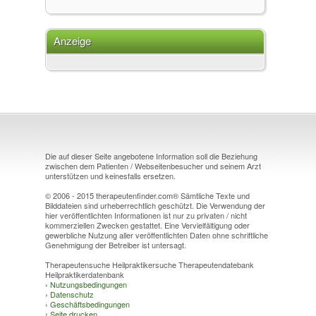
Anzeige
Die auf dieser Seite angebotene Information soll die Beziehung
zwischen dem Patienten / Webseitenbesucher und seinem Arzt
unterstützen und keinesfalls ersetzen.
© 2006 - 2015 therapeutenfinder.com® Sämtliche Texte und
Bilddateien sind urheberrechtlich geschützt. Die Verwendung der
hier veröffentlichten Informationen ist nur zu privaten / nicht
kommerziellen Zwecken gestattet. Eine Vervielfältigung oder
gewerbliche Nutzung aller veröffentlichten Daten ohne schriftliche
Genehmigung der Betreiber ist untersagt.
Therapeutensuche Heilpraktikersuche Therapeutendatebank
Heilpraktikerdatenbank
›
Nutzungsbedingungen
›
Datenschutz
›
Geschäftsbedingungen
›
Seite drucken