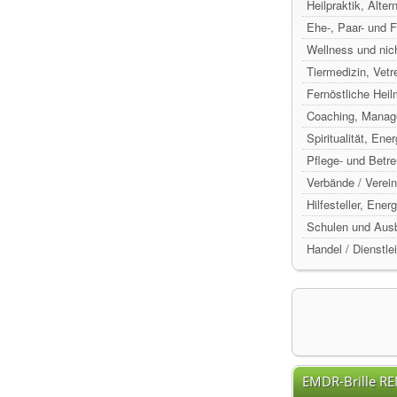
Heilpraktik, Alte
Ehe-, Paar- und 
Wellness und nic
Tiermedizin, Vetr
Fernöstliche Hei
Coaching, Manag
Spiritualität, Ene
Pflege- und Betr
Verbände / Verein
Hilfesteller, Ene
Schulen und Ausb
Handel / Dienstle
EMDR-Brille R