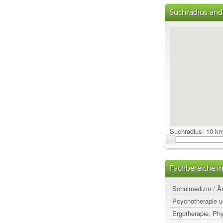
Suchradius änd
Suchradius:
10 k
Fachbereiche i
Schulmedizin / Ä
Psychotherapie u
Ergotherapie, Ph