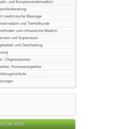
rnativ- und Komplementärmedizin
Familienberatung
ht medizinische Massage
enärmedizin und Tierheilkunde
lmethoden und chinesische Medizin
ement und Supervision
rgiearbeit und Geistheilung
euung
e / Organisationen
rgetiker, Humanenergetiker
ildungsinstitute
istungen
EMSTIM 3000