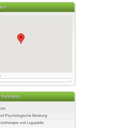
ern
m
n Pohlheim
rzte
nd Psychologische Beratung
ysiotherapie und Logopädie