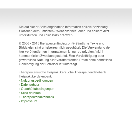
Die auf dieser Seite angebotene Information soll die Beziehung
zwischen dem Patienten / Webseitenbesucher und seinem Arzt
unterstützen und keinesfalls ersetzen.
© 2006 - 2015 therapeutenfinder.com® Sämtliche Texte und
Bilddateien sind urheberrechtlich geschützt. Die Verwendung der
hier veröffentlichten Informationen ist nur zu privaten / nicht
kommerziellen Zwecken gestattet. Eine Vervielfältigung oder
gewerbliche Nutzung aller veröffentlichten Daten ohne schriftliche
Genehmigung der Betreiber ist untersagt.
Therapeutensuche Heilpraktikersuche Therapeutendatebank
Heilpraktikerdatenbank
›
Nutzungsbedingungen
›
Datenschutz
›
Geschäftsbedingungen
›
Seite drucken
›
Therapeutendatenbank
›
Impressum