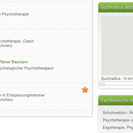
Suchradius änd
ür Psychotherapie
sychotherapie, Coach
irchen)
. Rainer Baumann
ychologischer Psychotherapeut
Suchradius:
10 k
er & Entspannungstraininer
irchen)
Fachbereiche i
Schulmedizin / Ä
Psychotherapie u
Ergotherapie, Ph