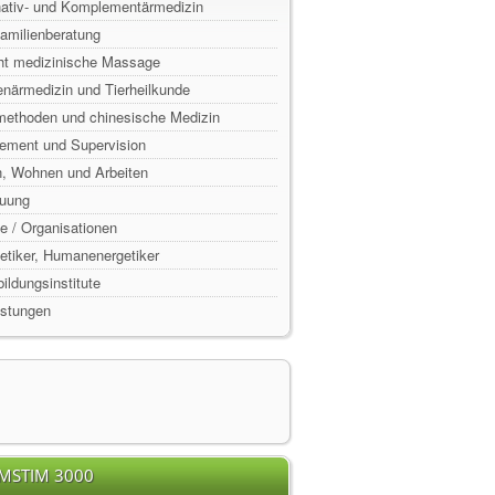
rnativ- und Komplementärmedizin
Familienberatung
ht medizinische Massage
enärmedizin und Tierheilkunde
lmethoden und chinesische Medizin
ement und Supervision
n, Wohnen und Arbeiten
euung
e / Organisationen
rgetiker, Humanenergetiker
ildungsinstitute
istungen
EMSTIM 3000