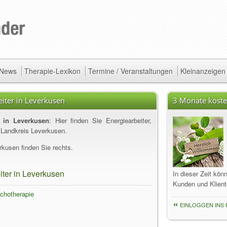
/ News
Therapie-Lexikon
Termine / Veranstaltungen
Kleinanzeigen
eiter in Leverkusen
3 Monate koste
r in Leverkusen
: Hier finden Sie Energiearbeiter,
 Landkreis Leverkusen.
kusen finden Sie rechts.
iter in Leverkusen
In dieser Zeit kön
Kunden und Klient
ychotherapie
EINLOGGEN INS 