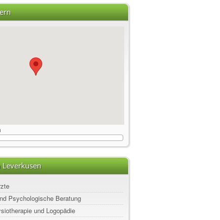
ern
m
n Leverkusen
rzte
nd Psychologische Beratung
ysiotherapie und Logopädie