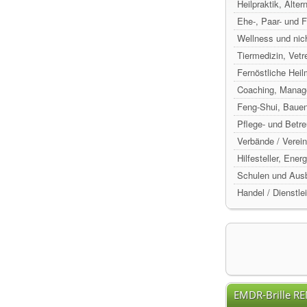
Heilpraktik, Alte
Ehe-, Paar- und 
Wellness und nic
Tiermedizin, Vetr
Fernöstliche Hei
Coaching, Manag
Feng-Shui, Baue
Pflege- und Betr
Verbände / Verein
Hilfesteller, Ene
Schulen und Ausb
Handel / Dienstle
EMDR-Brille R