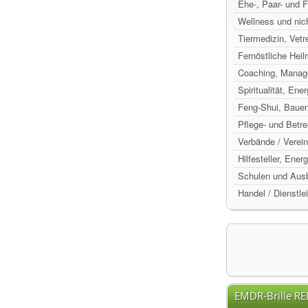
Ehe-, Paar- und 
Wellness und nic
Tiermedizin, Vetr
Fernöstliche Hei
Coaching, Manag
Spiritualität, Ene
Feng-Shui, Baue
Pflege- und Betr
Verbände / Verein
Hilfesteller, Ene
Schulen und Ausb
Handel / Dienstle
EMDR-Brille R