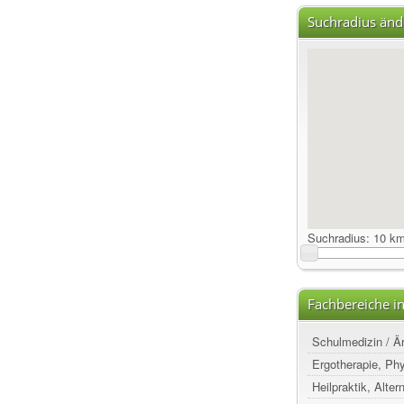
Suchradius änd
Suchradius:
10 k
Fachbereiche i
Schulmedizin / Ä
Ergotherapie, Ph
Heilpraktik, Alte