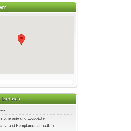
ern
m
n Lambach
rzte
ysiotherapie und Logopädie
rnativ- und Komplementärmedizin