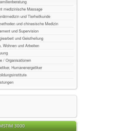
Familienberatung
ht medizinische Massage
enärmedizin und Tierheilkunde
lmethoden und chinesische Medizin
ement und Supervision
rgiearbeit und Geistheilung
n, Wohnen und Arbeiten
euung
e / Organisationen
rgetiker, Humanenergetiker
ildungsinstitute
istungen
EMSTIM 3000