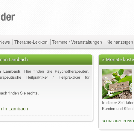
/ News
Therapie-Lexikon
Termine / Veranstaltungen
Kleinanzeigen
en in Lambach
3 Monate koste
in Lambach
: Hier finden Sie Psychotherapeuten,
apeutische Heilpraktiker / Heilpraktiker für
ach finden Sie rechts.
In dieser Zeit kön
n in Lambach
Kunden und Klient
EINLOGGEN INS 