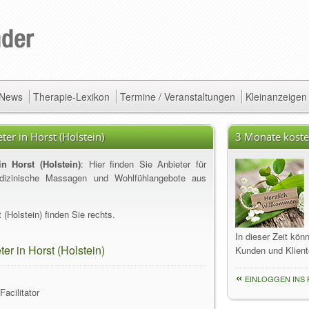
/ News
Therapie-Lexikon
Termine / Veranstaltungen
Kleinanzeigen
er in Horst (Holstein)
3 Monate koste
n Horst (Holstein)
: Hier finden Sie Anbieter für
edizinische Massagen und Wohlfühlangebote aus
(Holstein) finden Sie rechts.
In dieser Zeit kön
er in Horst (Holstein)
Kunden und Klient
EINLOGGEN INS 
acilitator