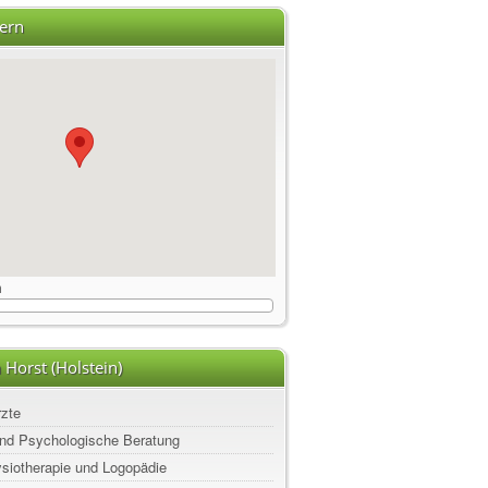
ern
m
 Horst (Holstein)
rzte
nd Psychologische Beratung
ysiotherapie und Logopädie