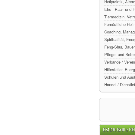
Heilpraktik, Alte
Ehe-, Paar- und 
Tiermedizin, Vetr
Fernöstliche Hei
Coaching, Manag
Spiritualität, Ene
Feng-Shui, Baue
Pflege- und Betr
Verbände / Verein
Hilfesteller, Ene
Schulen und Ausb
Handel / Dienstle
EMDR-Brille R