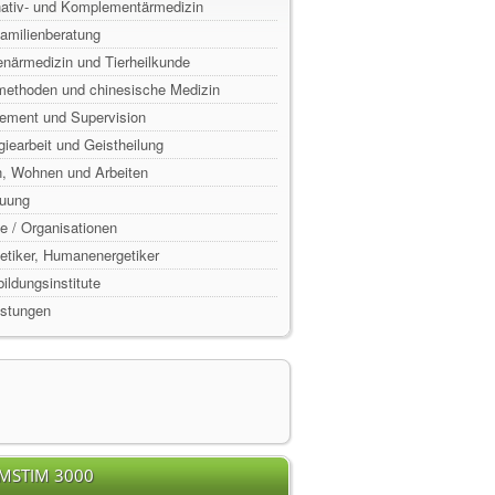
rnativ- und Komplementärmedizin
Familienberatung
enärmedizin und Tierheilkunde
lmethoden und chinesische Medizin
ement und Supervision
rgiearbeit und Geistheilung
n, Wohnen und Arbeiten
euung
e / Organisationen
rgetiker, Humanenergetiker
ildungsinstitute
istungen
EMSTIM 3000