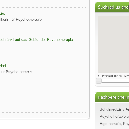
Suchradius änd
ie,
tikerin für Psychotherapie
eschränkt auf das Gebiet der Psychotherapie
chaft
 für Psychotherapie
Suchradius:
10 k
Fachbereiche in
Schulmedizin / Ä
Psychotherapie u
Ergotherapie, Ph