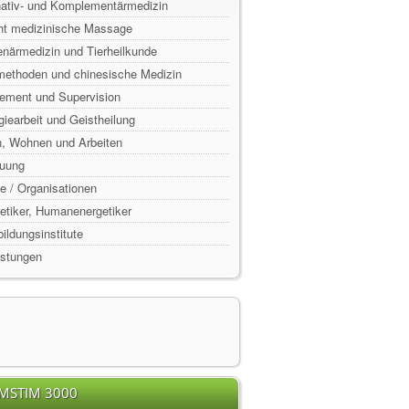
rnativ- und Komplementärmedizin
ht medizinische Massage
enärmedizin und Tierheilkunde
lmethoden und chinesische Medizin
ement und Supervision
rgiearbeit und Geistheilung
n, Wohnen und Arbeiten
euung
e / Organisationen
rgetiker, Humanenergetiker
ildungsinstitute
istungen
EMSTIM 3000