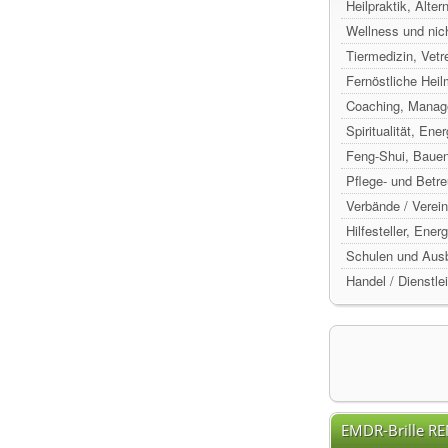
Heilpraktik, Alte
Wellness und nic
Tiermedizin, Vetr
Fernöstliche Hei
Coaching, Manag
Spiritualität, Ene
Feng-Shui, Baue
Pflege- und Betr
Verbände / Verein
Hilfesteller, Ene
Schulen und Ausb
Handel / Dienstle
EMDR-Brille R