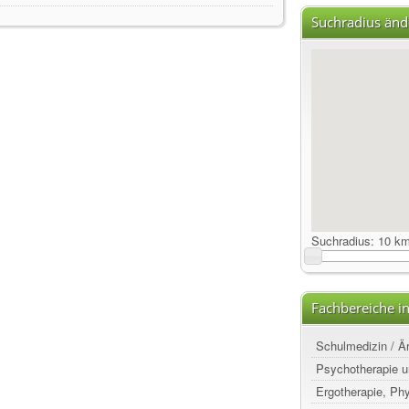
Suchradius änd
Suchradius:
10 k
Fachbereiche in
Schulmedizin / Ä
Psychotherapie u
Ergotherapie, Ph