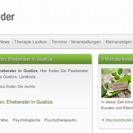
/ News
Therapie-Lexikon
Termine / Veranstaltungen
Kleinanzeigen
en, Eheberater in Guatiza
3 Monate koste
heberater in Guatiza
: Hier finden Sie Paarberater,
s Guatiza, Landkreis .
za finden Sie rechts.
n, Eheberater in Guatiza
In dieser Zeit kön
Kunden und Klient
äfer, Psychologische Psychotherapeutin,
EINLOGGEN INS 