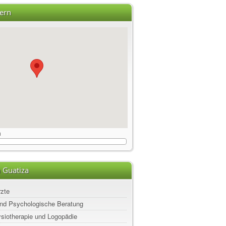
ern
m
 Guatiza
rzte
nd Psychologische Beratung
ysiotherapie und Logopädie