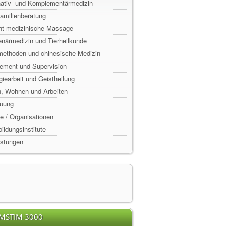
rnativ- und Komplementärmedizin
Familienberatung
ht medizinische Massage
enärmedizin und Tierheilkunde
lmethoden und chinesische Medizin
ement und Supervision
rgiearbeit und Geistheilung
n, Wohnen und Arbeiten
euung
e / Organisationen
ildungsinstitute
istungen
EMSTIM 3000