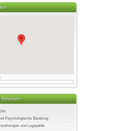
ern
m
n Elmshorn
rzte
nd Psychologische Beratung
ysiotherapie und Logopädie