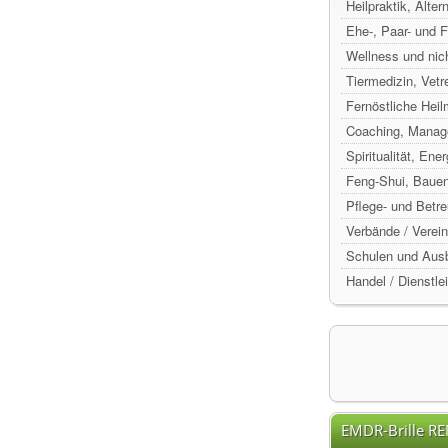
Heilpraktik, Alte
Ehe-, Paar- und 
Wellness und nic
Tiermedizin, Vetr
Fernöstliche Hei
Coaching, Manag
Spiritualität, Ene
Feng-Shui, Baue
Pflege- und Betr
Verbände / Verein
Schulen und Ausb
Handel / Dienstle
EMDR-Brille R