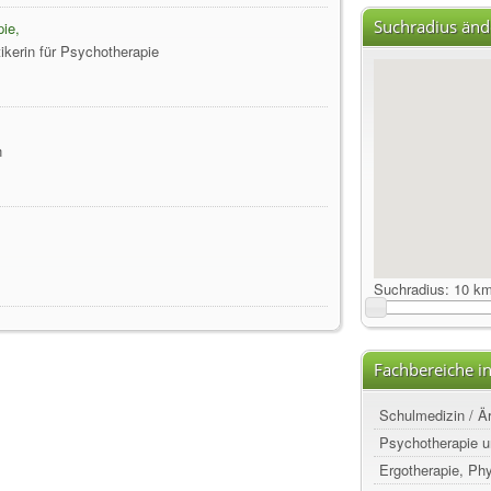
Suchradius änd
ie,
tikerin für Psychotherapie
n
Suchradius:
10 k
Fachbereiche i
Schulmedizin / Ä
Psychotherapie u
Ergotherapie, Ph