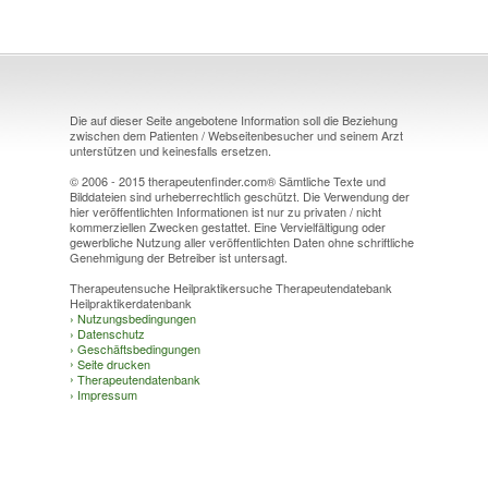
Die auf dieser Seite angebotene Information soll die Beziehung
zwischen dem Patienten / Webseitenbesucher und seinem Arzt
unterstützen und keinesfalls ersetzen.
© 2006 - 2015 therapeutenfinder.com® Sämtliche Texte und
Bilddateien sind urheberrechtlich geschützt. Die Verwendung der
hier veröffentlichten Informationen ist nur zu privaten / nicht
kommerziellen Zwecken gestattet. Eine Vervielfältigung oder
gewerbliche Nutzung aller veröffentlichten Daten ohne schriftliche
Genehmigung der Betreiber ist untersagt.
Therapeutensuche Heilpraktikersuche Therapeutendatebank
Heilpraktikerdatenbank
›
Nutzungsbedingungen
›
Datenschutz
›
Geschäftsbedingungen
›
Seite drucken
›
Therapeutendatenbank
›
Impressum