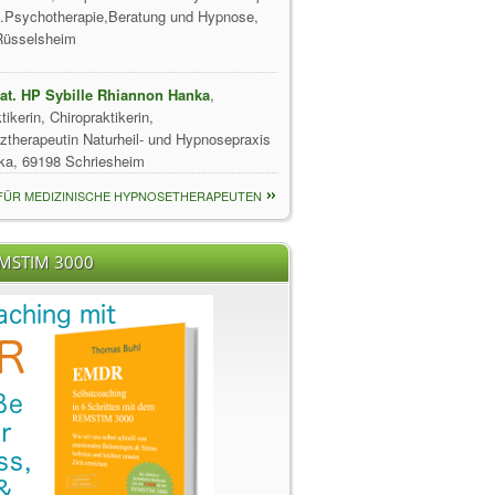
f.Psychotherapie,Beratung und Hypnose,
Rüsselsheim
nat. HP Sybille Rhiannon Hanka
,
tikerin, Chiropraktikerin,
therapeutin Naturheil- und Hypnosepraxis
ka, 69198 Schriesheim
 FÜR MEDIZINISCHE HYPNOSETHERAPEUTEN
EMSTIM 3000