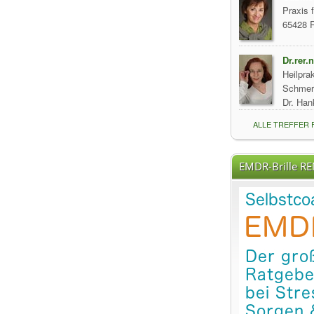
Praxis 
65428 
Dr.rer.
Heilprak
Schmerz
Dr. Han
ALLE TREFFER
EMDR-Brille R