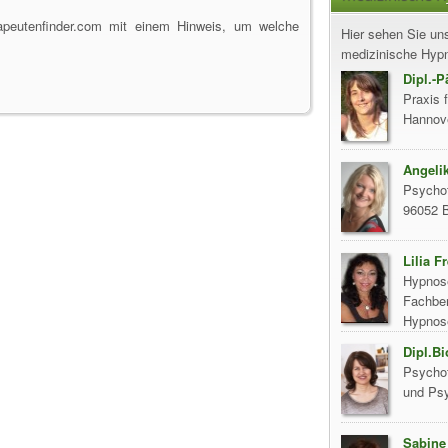
rapeutenfinder.com mit einem Hinweis, um welche
Hier sehen Sie uns
medizinische Hypno
Dipl.-P
Praxis 
Hannov
Angelik
Psychot
96052 
Lilia Fr
Hypnose
Fachber
Hypnose
Dipl.Bi
Psychot
und Psy
Sabine