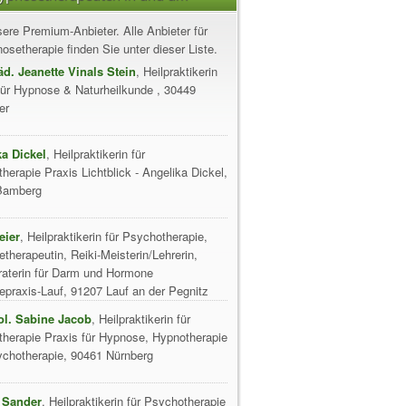
ere Premium-Anbieter. Alle Anbieter für
setherapie finden Sie unter dieser Liste.
äd. Jeanette Vinals Stein
, Heilpraktikerin
für Hypnose & Naturheilkunde , 30449
er
a Dickel
, Heilpraktikerin für
herapie Praxis Lichtblick - Angelika Dickel,
Bamberg
eier
, Heilpraktikerin für Psychotherapie,
therapeutin, Reiki-Meisterin/Lehrerin,
aterin für Darm und Hormone
praxis-Lauf, 91207 Lauf an der Pegnitz
ol. Sabine Jacob
, Heilpraktikerin für
herapie Praxis für Hypnose, Hypnotherapie
chotherapie, 90461 Nürnberg
 Sander
, Heilpraktikerin für Psychotherapie