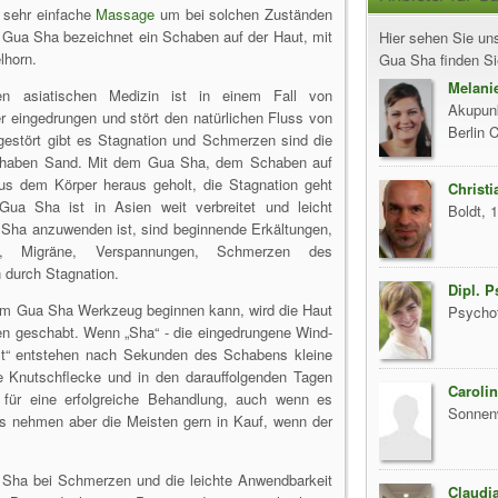
e sehr einfache
Massage
um bei solchen Zuständen
. Gua Sha bezeichnet ein Schaben auf der Haut, mit
Hier sehen Sie uns
lhorn.
Gua Sha finden Sie
Melani
llen asiatischen Medizin ist in einem Fall von
Akupunk
 eingedrungen und stört den natürlichen Fluss von
Berlin 
 gestört gibt es Stagnation und Schmerzen sind die
 Schaben Sand. Mit dem Gua Sha, dem Schaben auf
aus dem Körper heraus geholt, die Stagnation geht
Christi
ua Sha ist in Asien weit verbreitet und leicht
Boldt, 
Sha anzuwenden ist, sind beginnende Erkältungen,
en, Migräne, Verspannungen, Schmerzen des
durch Stagnation.
Dipl. P
em Gua Sha Werkzeug beginnen kann, wird die Haut
Psycho
en geschabt. Wenn „Sha“ - die eingedrungene Wind-
mt“ entstehen nach Sekunden des Schabens kleine
e Knutschflecke und in den darauffolgenden Tagen
Carolin
 für eine erfolgreiche Behandlung, auch wenn es
Sonnen
as nehmen aber die Meisten gern in Kauf, wenn der
 Sha bei Schmerzen und die leichte Anwendbarkeit
Claudi