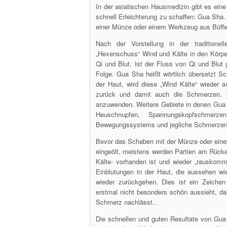
In der asiatischen Hausmedizin gibt es ein
schnell Erleichterung zu schaffen: Gua Sha
einer Münze oder einem Werkzeug aus Büffe
Nach der Vorstellung in der traditione
„Hexenschuss“ Wind und Kälte in den Körper
Qi und Blut. Ist der Fluss von Qi und Blut
Folge. Gua Sha heißt wörtlich übersetzt
der Haut, wird di­ese „Wind Kälte“ wieder 
zurück und damit auch die Schmerzen. G
anzuwenden. Weitere Gebiete in denen Gua 
Heuschnupfen, Spannungskopfschmerz
Bewegungssystems und jegliche Schmerzen 
Bevor das Schaben mit der Münze oder ein
eingeölt, meistens werden Partien am Rück
Kälte- vorhanden ist und wieder „rauskom
Einblutungen in der Haut, die aussehen wi
wieder zurückgehen. Dies ist ein Zeichen
erstmal nicht besonders schön aussieht, d
Schmerz nachlässt..
Die schnellen und guten Resultate von Gua