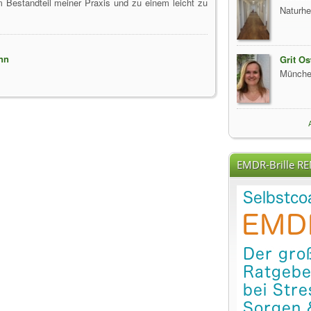
Bestandteil meiner Praxis und zu einem leicht zu
Naturhe
nn
Grit O
Münch
EMDR-Brille R